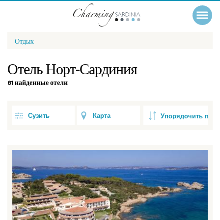
Отдых
Отель Норт-Сардиния
61 найденные отели
Сузить
Карта