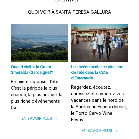
QUOI VOIR À SANTA TERESA GALLURA
age
o...
Quand visiter la Costa
Les événements les plus cool
Plag
Smeralda (Sardaigne)?
de l'été dans la Côte
et s
d'Emeraude
Première réponse : l’été
Que
Regardez, écoutez,
C’est la période la plus
Sar
caressez et savourez vos
chaude, la plus animée, la
sug
vacances dans le nord de
plus riche d’événements
d’in
la Sardaigne En mai dernier,
(soir...
des
le Porto Cervo Wine
EN SAVOIR PLUS
Festiv...
EN SAVOIR PLUS