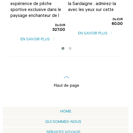
expérience de pêche
la Sardaigne : admirez-la
Alo
rd
sportive exclusive dans le
avec les yeux sur cette
cet
paysage enchanteur de l
d'u
Du EUR
60.00
u EUR
Du EUR
0.00
327.00
EN SAVOIR PLUS
EN SAVOIR PLUS
Haut de page
HOME
QUI SOMMES-NOUS
SERVICES VOYAGE