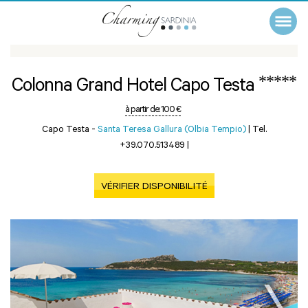
*****
Colonna Grand Hotel Capo Testa
à partir de:
100 €
Capo Testa -
Santa Teresa Gallura (Olbia Tempio)
|
Tel.
+39.070.513489
|
VÉRIFIER DISPONIBILITÉ