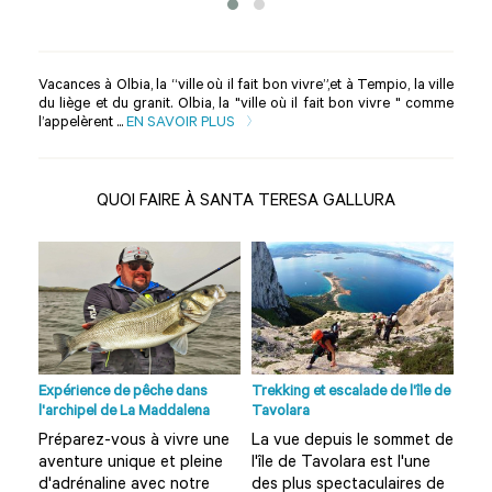
Vacances à Olbia, la “ville où il fait bon vivre”,et à Tempio, la ville
du liège et du granit. Olbia, la "ville où il fait bon vivre " comme
l’appelèrent ...
EN SAVOIR PLUS
QUOI FAIRE À SANTA TERESA GALLURA
no à
Expérience de pêche dans
Trekking et escalade de l'île de
Visi
l'archipel de La Maddalena
Tavolara
Olbi
Préparez-vous à vivre une
La vue depuis le sommet de
Vou
aventure unique et pleine
l'île de Tavolara est l'une
Olb
?
d'adrénaline avec notre
des plus spectaculaires de
amu