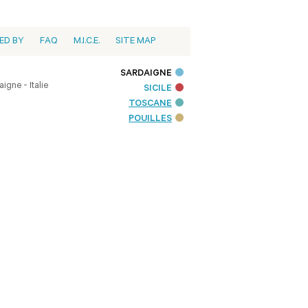
ED BY
FAQ
M.I.C.E.
SITE MAP
SARDAIGNE
igne - Italie
SICILE
TOSCANE
POUILLES