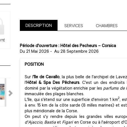
DESCRIPTION
SERVICES
CHAMBRES
ITÉ
Période d'ouverture : Hôtel des Pecheurs – Corsica
Du 21 Mai 2026
-
Au 28 Septembre 2026
POSITION
Sur l
'île de Cavallo
, la plus belle de l'archipel de Lave
l'
Hôtel & Spa Des Pêcheurs
. C'est un des endroits 
dominé par la végétation enrichie par les
parfums de l
immaculée des plages blanches.
2
L'île, qui s'étend sur une superficie d'environ 1 km
, es
à env. 15 km de la côte sarde (8 milles marines) et e
plus méridionale de la Corse.
On peut s'y rendre depuis les grandes villes europ
d'Ajaccio
,
Bastia
et
Figari
en Corse ou à l'aéroport d'Ol