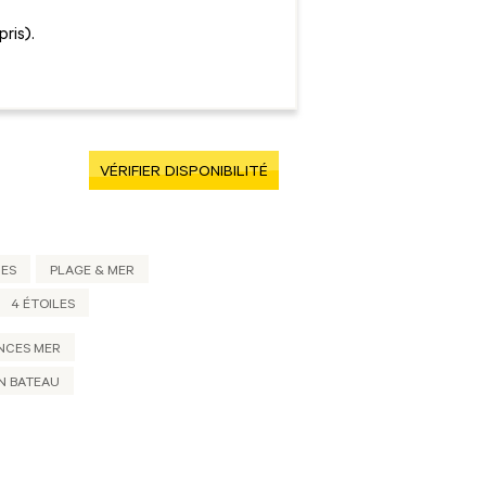
ris).
VÉRIFIER DISPONIBILITÉ
UES
PLAGE & MER
4 ÉTOILES
NCES MER
N BATEAU