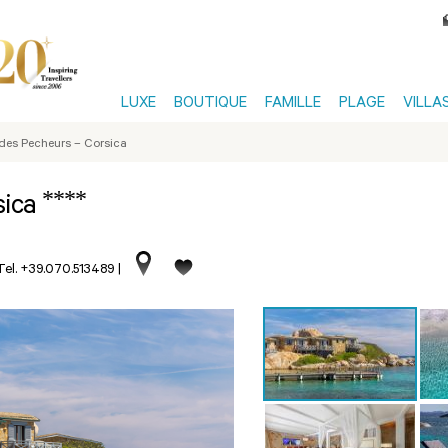
LUXE
BOUTIQUE
FAMILLE
PLAGE
VILLA
 des Pecheurs – Corsica
****
sica
Tel. +39.070.513489
|