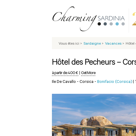
Vous êtes ici
>
Sardaigne
>
Vacances
>
Hôtel
Hôtel des Pecheurs – Cor
à partir de:
400 €
|
Get More
Ile De Cavallo - Corsica -
Bonifacio (Corsica)
|