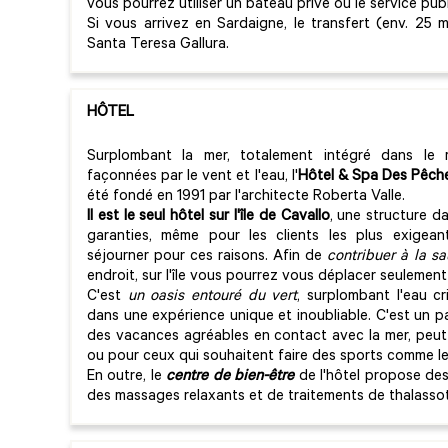
vous pourrez utiliser un bateau privé ou le service publ
Si vous arrivez en Sardaigne, le transfert (env. 25 m
Santa Teresa Gallura.
HÔTEL
Surplombant la mer, totalement intégré dans le 
façonnées par le vent et l'eau, l'
Hôtel & Spa Des Pêch
été fondé en 1991 par l'architecte Roberta Valle.
Il est le seul hôtel sur l'île de Cavallo
, une structure da
garanties, même pour les clients les plus exigean
séjourner pour ces raisons. Afin de
contribuer à la s
endroit, sur l'île vous pourrez vous déplacer seulement 
C'est
un oasis entouré du vert
, surplombant l'eau cr
dans une expérience unique et inoubliable. C'est un p
des vacances agréables en contact avec la mer, peut-
ou pour ceux qui souhaitent faire des sports comme le 
En outre, le
centre de bien-être
de l'hôtel propose des
des massages relaxants et de traitements de thalasso