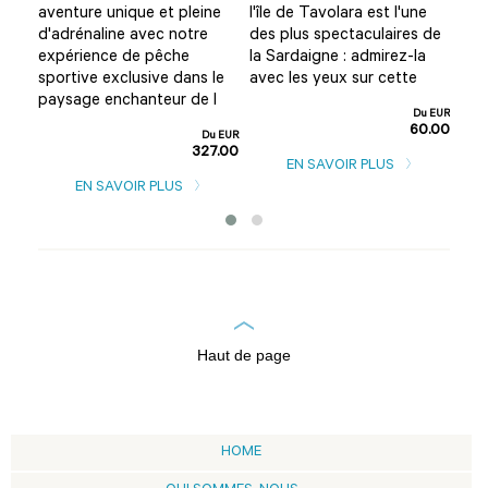
aventure unique et pleine
l'île de Tavolara est l'une
Olb
?
d'adrénaline avec notre
des plus spectaculaires de
amu
expérience de pêche
la Sardaigne : admirez-la
Alo
rd
sportive exclusive dans le
avec les yeux sur cette
cet
paysage enchanteur de l
d'u
Du EUR
60.00
u EUR
Du EUR
0.00
327.00
EN SAVOIR PLUS
EN SAVOIR PLUS
Haut de page
HOME