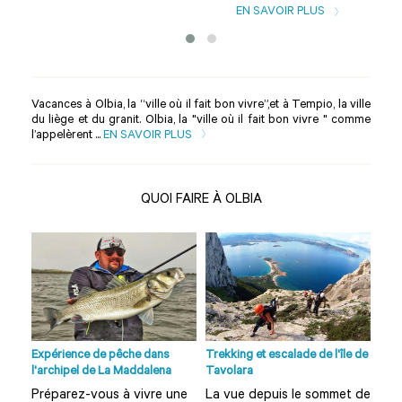
EN SAVOIR PLUS
Vacances à Olbia, la “ville où il fait bon vivre”,et à Tempio, la ville
du liège et du granit. Olbia, la "ville où il fait bon vivre " comme
l’appelèrent ...
EN SAVOIR PLUS
QUOI FAIRE À OLBIA
no à
Expérience de pêche dans
Trekking et escalade de l'île de
Visi
l'archipel de La Maddalena
Tavolara
Olbi
Préparez-vous à vivre une
La vue depuis le sommet de
Vou