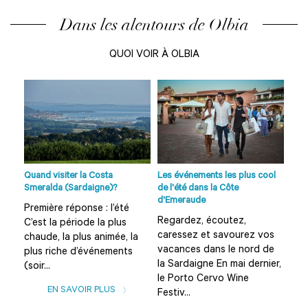
Dans les alentours de Olbia
QUOI VOIR À OLBIA
age
o...
Quand visiter la Costa
Les événements les plus cool
Plag
Smeralda (Sardaigne)?
de l'été dans la Côte
et s
d'Emeraude
Première réponse : l’été
Que
Regardez, écoutez,
C’est la période la plus
Sar
caressez et savourez vos
chaude, la plus animée, la
sug
vacances dans le nord de
plus riche d’événements
d’in
la Sardaigne En mai dernier,
(soir...
des
le Porto Cervo Wine
EN SAVOIR PLUS
Festiv...