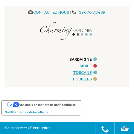
CONTACTEZ NOUS
|
+39.070.513489
SARDAIGNE
SICILE
TOSCANE
POUILLES
Vos choix en matière de confidentialité
Notification lors de la collecte
Se connecter
/
S'enregistrer