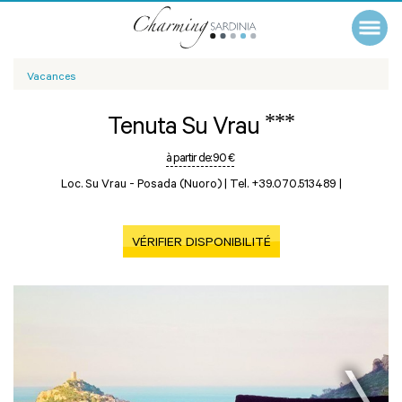
Vacances
***
Tenuta Su Vrau
à partir de:
90 €
Loc. Su Vrau -
Posada (Nuoro)
|
Tel. +39.070.513489
|
VÉRIFIER DISPONIBILITÉ