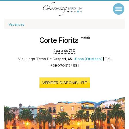
Vacances
***
Corte Fiorita
à partir de:
75 €
Via Lungo Temo De Gasperi, 45 -
Bosa (Oristano)
|
Tel.
+39.070.513489
|
VÉRIFIER DISPONIBILITÉ