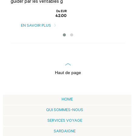
guider par les véritables g
de 
es
sar
Du EUR
ing
42.00
u EUR
EN SAVOIR PLUS
7.00
Haut de page
HOME
QUI SOMMES-NOUS
SERVICES VOYAGE
SARDAIGNE