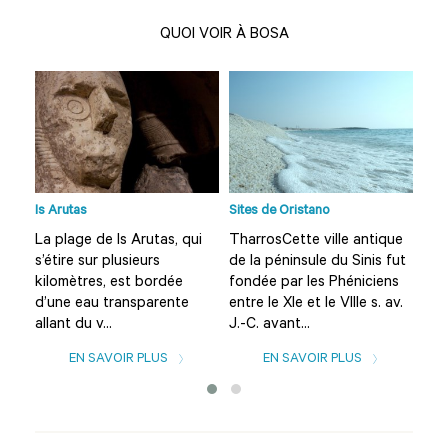
QUOI VOIR À BOSA
Is Arutas
Sites de Oristano
Plag
fin,
La plage de Is Arutas, qui
TharrosCette ville antique
Put
le
s’étire sur plusieurs
de la péninsule du Sinis fut
ses
t
kilomètres, est bordée
fondée par les Phéniciens
qui
d’une eau transparente
entre le XIe et le VIIIe s. av.
en 
allant du v...
J.-C. avant...
préf
EN SAVOIR PLUS
EN SAVOIR PLUS