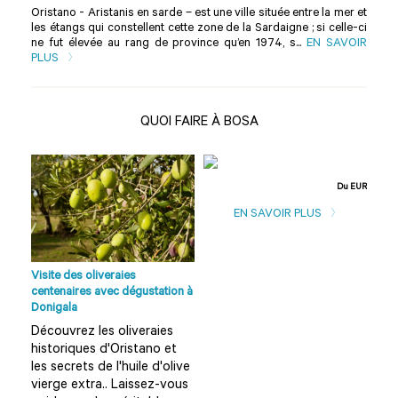
Oristano - Aristanis en sarde – est une ville située entre la mer et
les étangs qui constellent cette zone de la Sardaigne ; si celle-ci
ne fut élevée au rang de province qu’en 1974, s...
EN SAVOIR
PLUS
QUOI FAIRE À BOSA
Du EUR
EN SAVOIR PLUS
Visite des oliveraies
Rest
els
centenaires avec dégustation à
Oris
Donigala
sar
ns
Découvrez les oliveraies
Exp
al
historiques d'Oristano et
un 
les secrets de l'huile d'olive
et
on
vierge extra.. Laissez-vous
aut