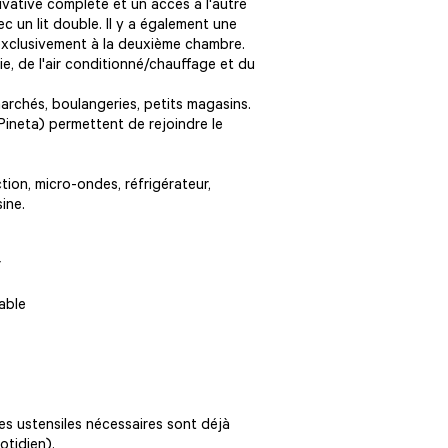
rivative complète et un accès à l'autre
c un lit double. Il y a également une
 exclusivement à la deuxième chambre.
e, de l'air conditionné/chauffage et du
marchés, boulangeries, petits magasins.
Pineta) permettent de rejoindre le
tion, micro-ondes, réfrigérateur,
sine.
r
able
- les ustensiles nécessaires sont déjà
otidien).