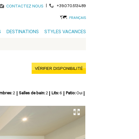
|
+39.070.513489
CONTACTEZ NOUS
FRANÇAIS
S
DESTINATIONS
STYLES VACANCES
VÉRIFIER DISPONIBILITÉ
mbres:
2
Salles de bain:
2
Lits:
6
Patio:
Oui