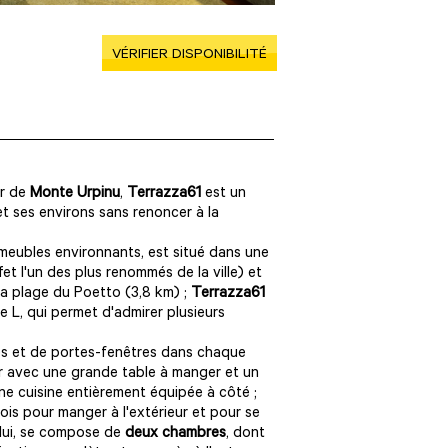
VÉRIFIER DISPONIBILITÉ
er de
Monte Urpinu
,
Terrazza61
est un
t ses environs sans renoncer à la
meubles environnants, est situé dans une
et l'un des plus renommés de la ville) et
 la plage du Poetto (3,8 km) ;
Terrazza61
 L, qui permet d'admirer plusieurs
es et de portes-fenêtres dans chaque
our avec une grande table à manger et un
ne cuisine entièrement équipée à côté ;
fois pour manger à l'extérieur et pour se
à lui, se compose de
deux chambres
, dont