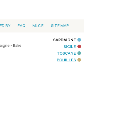
ED BY
FAQ
M.I.C.E.
SITE MAP
SARDAIGNE
igne - Italie
SICILE
TOSCANE
POUILLES