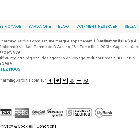
ES VOYAGE
SARDAIGNE
BLOG
COMMENT RÉSERVER
SELECT
harmingSardinia.com est une marque appartenant à
Destination Italia S.p.A.
rationnel: Via San Tommaso D'Aquino, 18 - Torre Blu I-09134 Cagliari - Sarda
070.513489
lé au registre régional des agences de voyage et du tourisme n.110 - P. IVA
40969
TEZ NOUS
CharmingSardinia.com sur
Privacy & Cookies
Conditions