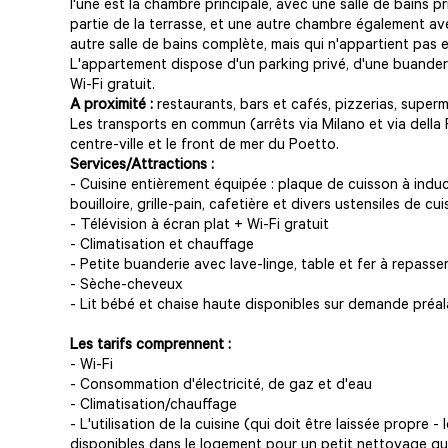
l'une est la chambre principale, avec une salle de bains p
partie de la terrasse, et une autre chambre également ave
autre salle de bains complète, mais qui n'appartient pas
L'appartement dispose d'un parking privé, d'une buanderi
Wi-Fi gratuit.
A proximité :
restaurants, bars et cafés, pizzerias, super
Les transports en commun (arrêts via Milano et via della 
centre-ville et le front de mer du Poetto.
Services/Attractions :
- Cuisine entièrement équipée : plaque de cuisson à induc
bouilloire, grille-pain, cafetière et divers ustensiles de cui
- Télévision à écran plat + Wi-Fi gratuit
- Climatisation et chauffage
- Petite buanderie avec lave-linge, table et fer à repasse
- Sèche-cheveux
- Lit bébé et chaise haute disponibles sur demande préal
Les tarifs comprennent :
- Wi-Fi
- Consommation d'électricité, de gaz et d'eau
- Climatisation/chauffage
- L'utilisation de la cuisine (qui doit être laissée propre 
disponibles dans le logement pour un petit nettoyage qu