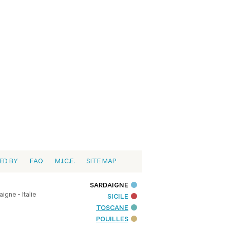
ED BY
FAQ
M.I.C.E.
SITE MAP
SARDAIGNE
igne - Italie
SICILE
TOSCANE
POUILLES