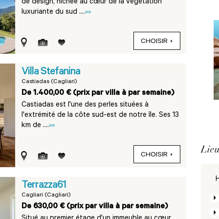
de design, nichée au cœur de la végétation
luxuriante du sud ....
»»
CHOISIR
Villa Stefanina
Castiadas (Cagliari)
De 1.400,00 € (prix par villa à par semaine)
Castiadas est l'une des perles situées à
l'extrémité de la côte sud-est de notre île. Ses 13
km de ....
»»
Lieu
CHOISIR
H
Terrazza61
Cagliari (Cagliari)
De 630,00 € (prix par villa à par semaine)
Situé au premier étage d'un immeuble au cœur