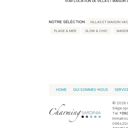
VOIR LOCATION DE VILLA ET MAISON 
NOTRE SÉLÉCTION
VILLAS ET MAISON VA
PLAGE & MER
SLOW & CHIC
MAISO
HOME
QUI SOMMES-NOUS
SERVIC
© 2026 C
Siège opé
Tel.
+39.
Immatricu
096420