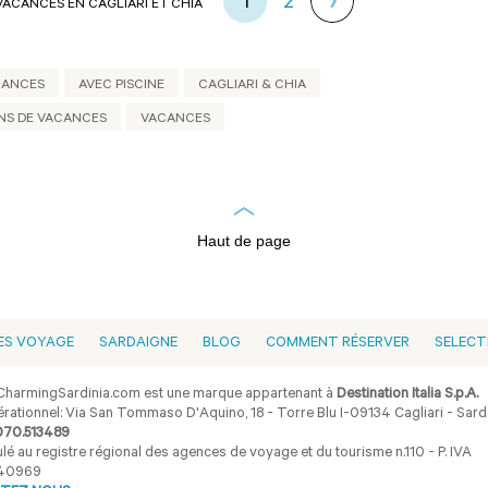
1
2
VACANCES EN CAGLIARI ET CHIA
CANCES
AVEC PISCINE
CAGLIARI & CHIA
NS DE VACANCES
VACANCES
Haut de page
ES VOYAGE
SARDAIGNE
BLOG
COMMENT RÉSERVER
SELECT
harmingSardinia.com est une marque appartenant à
Destination Italia S.p.A.
rationnel: Via San Tommaso D'Aquino, 18 - Torre Blu I-09134 Cagliari - Sarda
070.513489
lé au registre régional des agences de voyage et du tourisme n.110 - P. IVA
40969