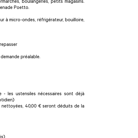
ermarchés, boulangeries, petits magasins.
omenade Poetto.
r à micro-ondes, réfrigérateur, bouilloire,
 repasser
r demande préalable.
e - les ustensiles nécessaires sont déjà
tidien)
as nettoyées, 40,00 € seront déduits de la
is)