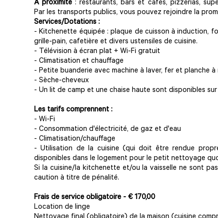
À proximité
: restaurants, bars et cafés, pizzerias, sup
Par les transports publics, vous pouvez rejoindre la pr
Services/Dotations :
- Kitchenette équipée : plaque de cuisson à induction, fou
grille-pain, cafetière et divers ustensiles de cuisine.
- Télévision à écran plat + Wi-Fi gratuit
- Climatisation et chauffage
- Petite buanderie avec machine à laver, fer et planche à
- Sèche-cheveux
- Un lit de camp et une chaise haute sont disponibles su
Les tarifs comprennent :
- Wi-Fi
- Consommation d'électricité, de gaz et d'eau
- Climatisation/chauffage
- Utilisation de la cuisine (qui doit être rendue propr
disponibles dans le logement pour le petit nettoyage quo
Si la cuisine/la kitchenette et/ou la vaisselle ne sont p
caution à titre de pénalité.
Frais de service obligatoire - € 17
0,00
Location de linge
Nettoyage final (obligatoire) de la maison (cuisine compr