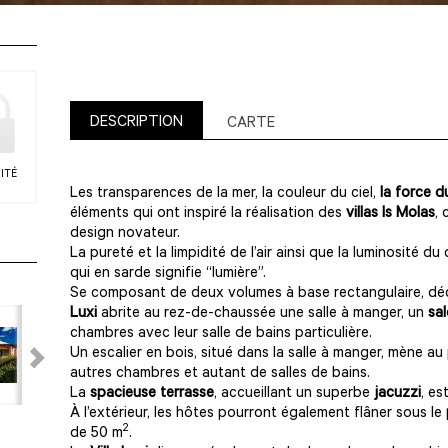
DESCRIPTION
CARTE
ITÉ
Les transparences de la mer, la couleur du ciel,
la force d
éléments qui ont inspiré la réalisation des
villas Is Molas
, 
design novateur.
La pureté et la limpidité de l’air ainsi que la luminosité du
qui en sarde signifie “lumière”.
Se composant de deux volumes à base rectangulaire, décal
Luxi
abrite au rez-de-chaussée une salle à manger, un
sal
chambres avec leur salle de bains particulière.
Un escalier en bois, situé dans la salle à manger, mène a
autres chambres et autant de salles de bains.
La
spacieuse terrasse
, accueillant un superbe
jacuzzi
, es
À l’extérieur, les hôtes pourront également flâner sous le
2
de 50 m
.