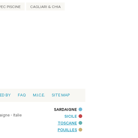
VEC PISCINE
CAGLIARI & CHIA
ED BY
FAQ
M.I.C.E.
SITE MAP
SARDAIGNE
igne - Italie
SICILE
TOSCANE
POUILLES