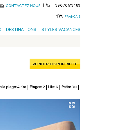
|
+39.070.513489
CONTACTEZ NOUS
FRANÇAIS
S
DESTINATIONS
STYLES VACANCES
VÉRIFIER DISPONIBILITÉ
e la plage:
4 Km
Etages:
2
Lits:
6
Patio:
Oui