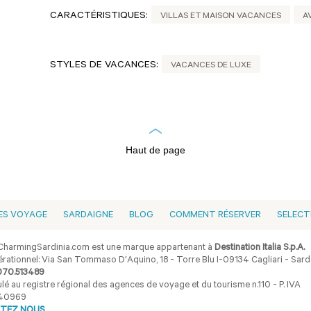
CARACTÉRISTIQUES:
VILLAS ET MAISON VACANCES
A
STYLES DE VACANCES:
VACANCES DE LUXE
Haut de page
ES VOYAGE
SARDAIGNE
BLOG
COMMENT RÉSERVER
SELECT
harmingSardinia.com est une marque appartenant à
Destination Italia S.p.A.
rationnel: Via San Tommaso D'Aquino, 18 - Torre Blu I-09134 Cagliari - Sarda
070.513489
lé au registre régional des agences de voyage et du tourisme n.110 - P. IVA
40969
TEZ NOUS