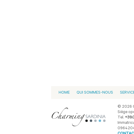
HOME
QUI SOMMES-NOUS
SERVIC
© 2026 C
Siège opé
Tel.
+39.
Immatricu
096420
CONTAC