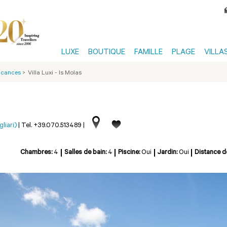
LUXE
BOUTIQUE
FAMILLE
PLAGE
VILLA
Vacances
>
Villa Luxi - Is Molas
liari)
|
Tel. +39.070.513489
|
Chambres:
4
Salles de bain:
4
Piscine:
Oui
Jardin:
Oui
Distance d