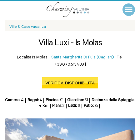
Ville & Case vacanza
Villa Luxi - Is Molas
Località Is Molas -
Santa Margherita Di Pula (Cagliari)
|
Tel.
+39.070.513489
|
VERIFICA DISPONIBILITÀ
Camere:
4
Bagni:
4
Piscina:
Sì
Giardino:
Sì
Distanza dalla Spiaggia:
4 Km
Piani:
2
Letti:
6
Patio:
Sì