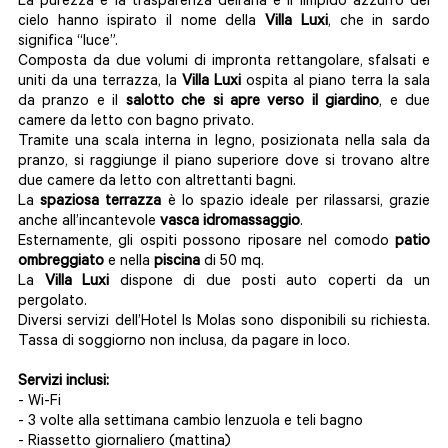
La purezza e la trasparenza dell’aria e il limpido azzurro del
cielo hanno ispirato il nome della
Villa Luxi
, che in sardo
significa “luce”.
Composta da due volumi di impronta rettangolare, sfalsati e
uniti da una terrazza, la
Villa Luxi
ospita al piano terra la sala
da pranzo e il
salotto che si apre verso il giardino
, e due
camere da letto con bagno privato.
Tramite una scala interna in legno, posizionata nella sala da
pranzo, si raggiunge il piano superiore dove si trovano altre
due camere da letto con altrettanti bagni.
La
spaziosa terrazza
è lo spazio ideale per rilassarsi, grazie
anche all’incantevole
vasca idromassaggio
.
Esternamente, gli ospiti possono riposare nel comodo
patio
ombreggiato
e nella
piscina
di 50 mq.
La
Villa Luxi
dispone di due posti auto coperti da un
pergolato.
Diversi servizi dell’Hotel Is Molas sono disponibili su richiesta.
Tassa di soggiorno non inclusa, da pagare in loco.
Servizi inclusi:
- Wi-Fi
- 3 volte alla settimana cambio lenzuola e teli bagno
- Riassetto giornaliero (mattina)