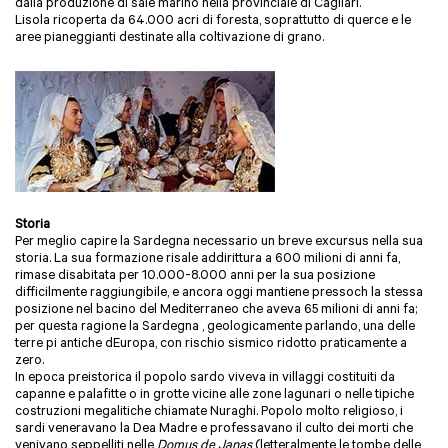
dalla produzione di sale marino nella provinciale di Cagliari.
Lisola ricoperta da 64.000 acri di foresta, soprattutto di querce e le
aree pianeggianti destinate alla coltivazione di grano.
Storia
Per meglio capire la Sardegna necessario un breve excursus nella sua
storia. La sua formazione risale addirittura a 600 milioni di anni fa,
rimase disabitata per 10.000-8.000 anni per la sua posizione
difficilmente raggiungibile, e ancora oggi mantiene pressoch la stessa
posizione nel bacino del Mediterraneo che aveva 65 milioni di anni fa;
per questa ragione la Sardegna , geologicamente parlando, una delle
terre pi antiche dEuropa, con rischio sismico ridotto praticamente a
zero.
In epoca preistorica il popolo sardo viveva in villaggi costituiti da
capanne e palafitte o in grotte vicine alle zone lagunari o nelle tipiche
costruzioni megalitiche chiamate Nuraghi. Popolo molto religioso, i
sardi veneravano la Dea Madre e professavano il culto dei morti che
venivano seppelliti nelle
Domus de Janas
(letteralmente le tombe delle