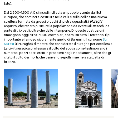
fate).
Dal 2.200-1.800 A.C si insedi nellisola un popolo venuto dallEst
europeo, che cominci a costruire nelle valli e sulle colline una nuova
struttura formata da grossi blocchi di pietra squadrati, i
Nuraghi
appunto, che resero pi sicure la popolazione da eventuali attacchi da
parte di trib ostili, oltre che dalle intemperie. Di queste costruzioni
rimangono oggi circa 7.000 esemplari, sparsi su tutto il territorio; il pi
importante e famoso sicuramente quello di Barumini, il cui nome
Su
Nuraxi
(il Nuraghe) dimostra che considerato il nuraghe per eccellenza.
La civilt nuragica professava il culto dellacqua come testimoniano i
numerosi pozzi sacri eretti in prossimit negli insediamenti, oltre che gi
citato il culto dei morti, che venivano sepolti insieme a statuette di
bronzo.