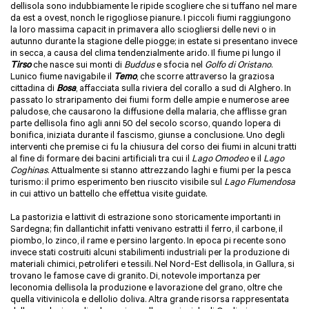
dellisola sono indubbiamente le ripide scogliere che si tuffano nel mare
da est a ovest, nonch le rigogliose pianure. I piccoli fiumi raggiungono
la loro massima capacit in primavera allo sciogliersi delle nevi o in
autunno durante la stagione delle piogge; in estate si presentano invece
in secca, a causa del clima tendenzialmente arido. Il fiume pi lungo il
Tirso
che nasce sui monti di
Buddus
e sfocia nel
Golfo di Oristano
.
Lunico fiume navigabile il
Temo
, che scorre attraverso la graziosa
cittadina di
Bosa
, affacciata sulla riviera del corallo a sud di Alghero. In
passato lo straripamento dei fiumi form delle ampie e numerose aree
paludose, che causarono la diffusione della malaria, che afflisse gran
parte dellisola fino agli anni 50 del secolo scorso, quando lopera di
bonifica, iniziata durante il fascismo, giunse a conclusione. Uno degli
interventi che premise ci fu la chiusura del corso dei fiumi in alcuni tratti
al fine di formare dei bacini artificiali tra cui il
Lago Omodeo
e il
Lago
Coghinas
. Attualmente si stanno attrezzando laghi e fiumi per la pesca
turismo: il primo esperimento ben riuscito visibile sul
Lago Flumendosa
in cui attivo un battello che effettua visite guidate.
La pastorizia e lattivit di estrazione sono storicamente importanti in
Sardegna; fin dallantichit infatti venivano estratti il ferro, il carbone, il
piombo, lo zinco, il rame e persino largento. In epoca pi recente sono
invece stati costruiti alcuni stabilimenti industriali per la produzione di
materiali chimici, petroliferi e tessili. Nel Nord-Est dellisola, in Gallura, si
trovano le famose cave di granito. Di, notevole importanza per
leconomia dellisola la produzione e lavorazione del grano, oltre che
quella vitivinicola e dellolio doliva. Altra grande risorsa rappresentata