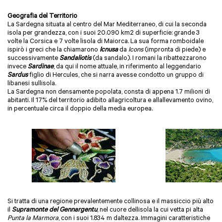
Geografia del Territorio
La Sardegna situata al centro del Mar Mediterraneo, di cui la seconda
isola per grandezza, con i suoi 20.090 km2 di superficie: grande 3
volte la Corsica e 7 volte lisola di Maiorca. La sua forma romboidale
ispirò i greci che la chiamarono
Icnusa
da
Icons
(impronta di piede) e
successivamente
Sandaliotis
(da sandalo). I romani la ribattezzarono
invece
Sardinae
, da qui il nome attuale, in riferimento al leggendario
Sardus
figlio di Hercules, che si narra avesse condotto un gruppo di
libanesi sullisola.
La Sardegna non densamente popolata, consta di appena 1.7 milioni di
abitanti. Il 17% del territorio adibito allagricoltura e allallevamento ovino,
in percentuale circa il doppio della media europea.
Si tratta di una regione prevalentemente collinosa e il massiccio più alto
il
Supramonte del Gennargentu
, nel cuore dellisola la cui vetta pi alta
Punta la Marmora
, con i suoi 1.834 m daltezza. Immagini caratteristiche