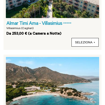
Almar Timi Ama - Villasimius
*****
Villasimius (Cagliari)
Da 253,00 € (a Camera a Notte)
SELEZIONA