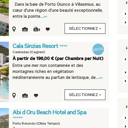
H
Dans la baie de Porto Giunco à Villasimius, au
cœur d'une région d'une beauté exceptionnelle,
entre la pointe....
»»
SÉLECTIONNEZ
Cala Sinzias Resort
****
H
Castiadas (Cagliari)
À partir de 196,00 € (par Chambre par Nuit)
Entre une mer non contaminée et des
montagnes riches en végétation
méditerranéenne au parfum de lentisque, de....
»»
SÉLECTIONNEZ
H
Abi d Oru Beach Hotel and Spa
*****
Porto Rotondo (Olbia Tempio)