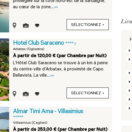
privilégiée sur la côte nord-est de la Sardaigne,
au cœur de la zone....
»»
Lieu
SÉLECTIONNEZ
H
Hotel Club Saraceno
**** s
Arbatax (Ogliastra)
À partir de 120,00 € (par Chambre par Nuit)
L'Hôtel Club Saraceno se trouve à un km à peine
du centre-ville d'Arbatax, à proximité de Capo
Bellavista. La ville....
»»
SÉLECTIONNEZ
Almar Timi Ama - Villasimius
*****
Villasimius (Cagliari)
À partir de 253,00 € (par Chambre par Nuit)