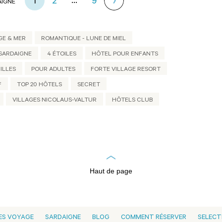
...
1
2
9
AIGNE
GE & MER
ROMANTIQUE - LUNE DE MIEL
 SARDAIGNE
4 ÉTOILES
HÔTEL POUR ENFANTS
ILLES
POUR ADULTES
FORTE VILLAGE RESORT
F
TOP 20 HÔTELS
SECRET
VILLAGES NICOLAUS-VALTUR
HÔTELS CLUB
Haut de page
ES VOYAGE
SARDAIGNE
BLOG
COMMENT RÉSERVER
SELECT