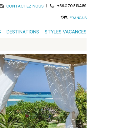
|
+39.070.513489
CONTACTEZ NOUS
FRANÇAIS
S
DESTINATIONS
STYLES VACANCES