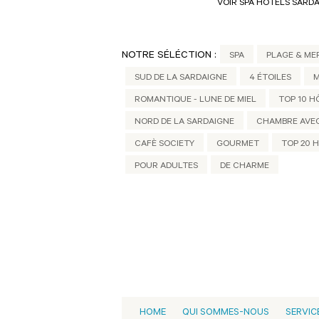
VOIR SPA HÔTELS SARD
NOTRE SÉLÉCTION :
SPA
PLAGE & ME
SUD DE LA SARDAIGNE
4 ÉTOILES
M
ROMANTIQUE - LUNE DE MIEL
TOP 10 H
NORD DE LA SARDAIGNE
CHAMBRE AVE
CAFÈ SOCIETY
GOURMET
TOP 20 
POUR ADULTES
DE CHARME
HOME
QUI SOMMES-NOUS
SERVIC