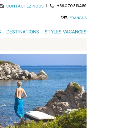
|
+39.070.513489
CONTACTEZ NOUS
FRANÇAIS
S
DESTINATIONS
STYLES VACANCES