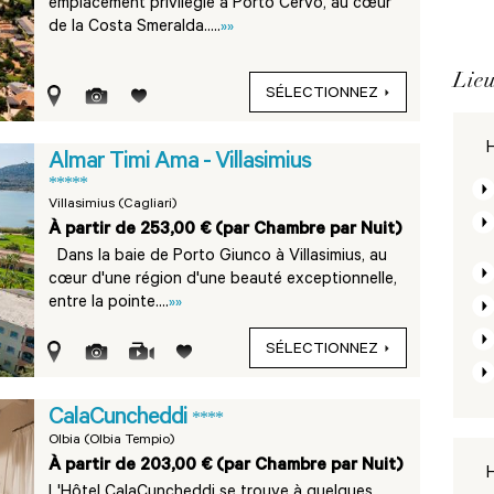
emplacement privilégié à Porto Cervo, au cœur
de la Costa Smeralda.....
»»
Lieu
SÉLECTIONNEZ
H
Almar Timi Ama - Villasimius
*****
Villasimius (Cagliari)
À partir de 253,00 € (par Chambre par Nuit)
Dans la baie de Porto Giunco à Villasimius, au
cœur d'une région d'une beauté exceptionnelle,
entre la pointe....
»»
SÉLECTIONNEZ
CalaCuncheddi
****
Olbia (Olbia Tempio)
À partir de 203,00 € (par Chambre par Nuit)
H
L'Hôtel CalaCuncheddi se trouve à quelques