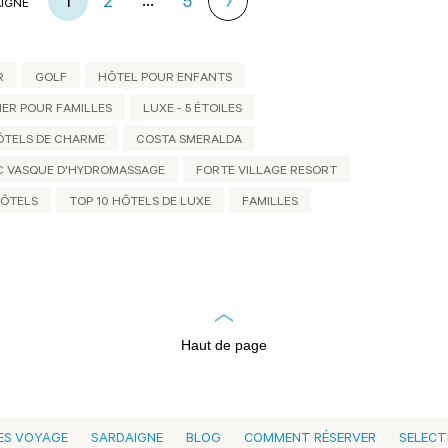
...
1
2
5
AIGNE
R
GOLF
HÔTEL POUR ENFANTS
ER POUR FAMILLES
LUXE - 5 ÉTOILES
ÔTELS DE CHARME
COSTA SMERALDA
C VASQUE D'HYDROMASSAGE
FORTE VILLAGE RESORT
HÔTELS
TOP 10 HÔTELS DE LUXE
FAMILLES
Haut de page
ES VOYAGE
SARDAIGNE
BLOG
COMMENT RÉSERVER
SELECT