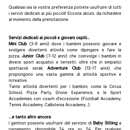
Qualsiasi sia la vostra preferenza potrete usufruire di tutti
i servizi dedicati ai più piccoli! Eccone alcuni, da richiedere
al momento della prenotazione.
Servizi dedicati ai piccoli e giovani ospiti...
Mini Club
(3-6 anni) dove i bambini possono giocare e
svolgere divertenti attività come dipingere e fare la
pizza;
Junior Club
(7-12 anni) che coinvolge i bambini in
diversi sport acquatici e terrestri, oltre che in simpatici
spettacoli serali;
Adventure Club
(13-17 anni) che
propongono una vasta gamma di attività sportive e
ricreative.
Tante attività divertenti per i bambini, come la Circus
School, Pizza Party, Drone Experience, e le Sport
Accademies con coach d'eccezione (Football Accademy,
Tennis Accademy, Callistenia Accademy...).
…e tanto altro ancora
I genitori possono usufruire del servizio di
Baby Sitting
a
pagamento, disponibile 24 ore su 24. Per qualsiasi