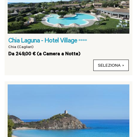
Chia Laguna - Hotel Village
****
Chia (Cagliari)
Da 249,00 € (a Camera a Notte)
SELEZIONA