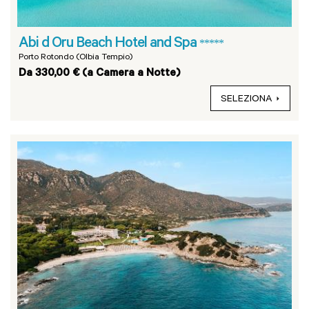
Abi d Oru Beach Hotel and Spa
*****
Porto Rotondo (Olbia Tempio)
Da 330,00 € (a Camera a Notte)
SELEZIONA