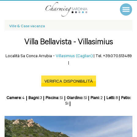
Ville & Case vacanza
Villa Bellavista - Villasimius
Località Sa Conca Arrubia -
Villasimius (Cagliari)
|
Tel. +39.070.513489
|
VERIFICA DISPONIBILITÀ
Camere:
4
Bagni:
3
Piscina:
Sì
Giardino:
Sì
Piani:
2
Letti:
8
Patio:
Si