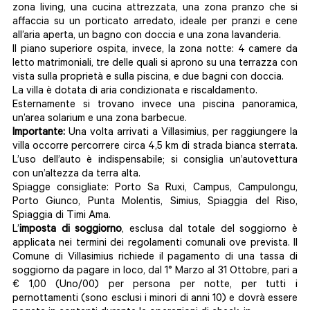
zona living, una cucina attrezzata, una zona pranzo che si
affaccia su un porticato arredato, ideale per pranzi e cene
all’aria aperta, un bagno con doccia e una zona lavanderia.
Il piano superiore ospita, invece, la zona notte: 4 camere da
letto matrimoniali, tre delle quali si aprono su una terrazza con
vista sulla proprietà e sulla piscina, e due bagni con doccia.
La villa è dotata di aria condizionata e riscaldamento.
Esternamente si trovano invece una piscina panoramica,
un’area solarium e una zona barbecue.
Importante:
Una volta arrivati a Villasimius, per raggiungere la
villa occorre percorrere circa 4,5 km di strada bianca sterrata.
L’uso dell’auto è indispensabile; si consiglia un’autovettura
con un’altezza da terra alta.
Spiagge consigliate: Porto Sa Ruxi, Campus, Campulongu,
Porto Giunco, Punta Molentis, Simius, Spiaggia del Riso,
Spiaggia di Timi Ama.
L’
imposta di soggiorno
, esclusa dal totale del soggiorno è
applicata nei termini dei regolamenti comunali ove prevista. Il
Comune di Villasimius richiede il pagamento di una tassa di
soggiorno da pagare in loco, dal 1° Marzo al 31 Ottobre, pari a
€ 1,00 (Uno/00) per persona per notte, per tutti i
pernottamenti (sono esclusi i minori di anni 10) e dovrà essere