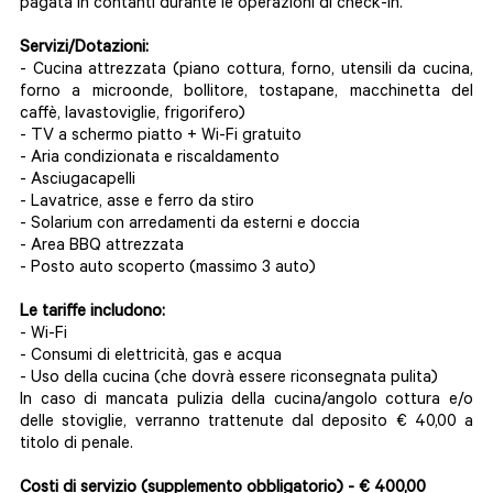
pagata in contanti durante le operazioni di check-in.
Servizi/Dotazioni:
- Cucina attrezzata (piano cottura, forno, utensili da cucina,
forno a microonde, bollitore, tostapane, macchinetta del
caffè, lavastoviglie, frigorifero)
- TV a schermo piatto + Wi-Fi gratuito
- Aria condizionata e riscaldamento
- Asciugacapelli
- Lavatrice, asse e ferro da stiro
- Solarium con arredamenti da esterni e doccia
- Area BBQ attrezzata
- Posto auto scoperto (massimo 3 auto)
Le tariffe includono:
- Wi-Fi
- Consumi di elettricità, gas e acqua
- Uso della cucina (che dovrà essere riconsegnata pulita)
In caso di mancata pulizia della cucina/angolo cottura e/o
delle stoviglie, verranno trattenute dal deposito € 40,00 a
titolo di penale.
Costi di servizio (supplemento obbligatorio) - € 400,00