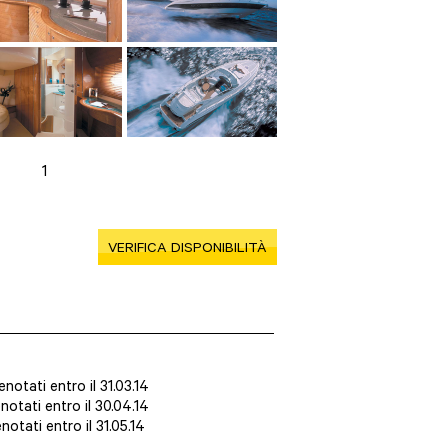
1
VERIFICA DISPONIBILITÀ
otati entro il 31.03.14
otati entro il 30.04.14
otati entro il 31.05.14