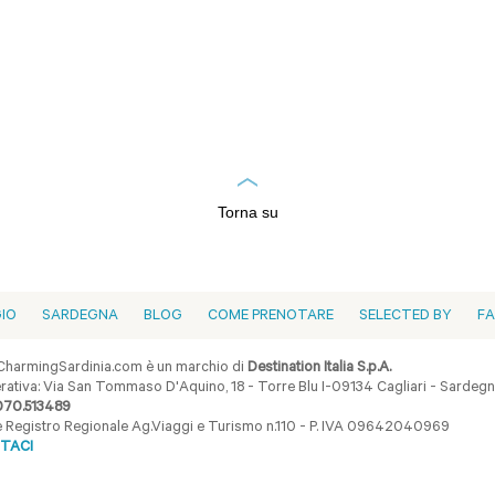
Torna su
GIO
SARDEGNA
BLOG
COME PRENOTARE
SELECTED BY
F
harmingSardinia.com è un marchio di
Destination Italia S.p.A.
ativa: Via San Tommaso D'Aquino, 18 - Torre Blu I-09134 Cagliari - Sardegna 
070.513489
ne Registro Regionale Ag.Viaggi e Turismo n.110 - P. IVA 09642040969
TACI