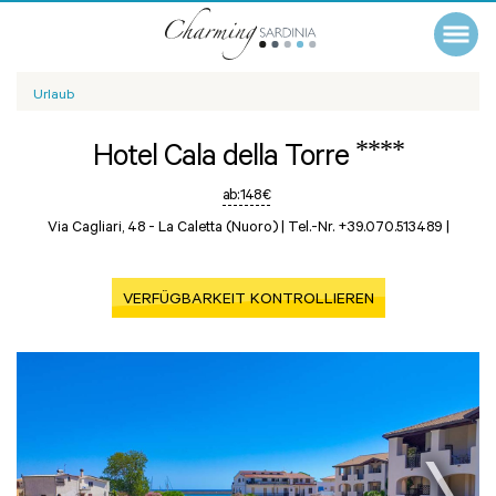
Urlaub
****
Hotel Cala della Torre
ab:
148 €
Via Cagliari, 48 -
La Caletta (Nuoro)
|
Tel.-Nr. +39.070.513489
|
VERFÜGBARKEIT KONTROLLIEREN