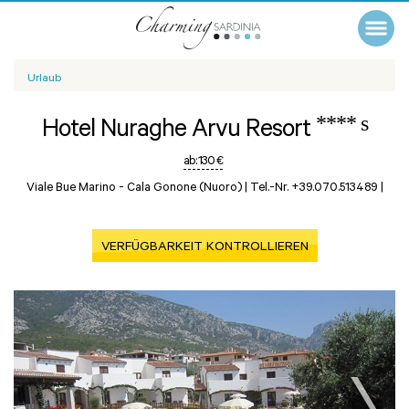
Urlaub
**** s
Hotel Nuraghe Arvu Resort
ab:
130 €
Viale Bue Marino -
Cala Gonone (Nuoro)
|
Tel.-Nr. +39.070.513489
|
VERFÜGBARKEIT KONTROLLIEREN