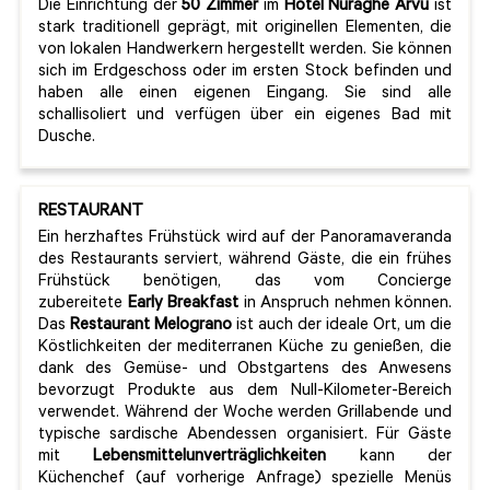
Die Einrichtung der
50 Zimmer
im
Hotel Nuraghe Arvu
ist
stark traditionell geprägt, mit originellen Elementen, die
von lokalen Handwerkern hergestellt werden. Sie können
sich im Erdgeschoss oder im ersten Stock befinden und
haben alle einen eigenen Eingang. Sie sind alle
schallisoliert und verfügen über ein eigenes Bad mit
Dusche.
RESTAURANT
Ein herzhaftes Frühstück wird auf der Panoramaveranda
des Restaurants serviert, während Gäste, die ein frühes
Frühstück benötigen, das vom Concierge
zubereitete
Early Breakfast
in Anspruch nehmen können.
Das
Restaurant Melograno
ist auch der ideale Ort, um die
Köstlichkeiten der mediterranen Küche zu genießen, die
dank des Gemüse- und Obstgartens des Anwesens
bevorzugt Produkte aus dem Null-Kilometer-Bereich
verwendet. Während der Woche werden Grillabende und
typische sardische Abendessen organisiert. Für Gäste
mit
Lebensmittelunverträglichkeiten
kann der
Küchenchef (auf vorherige Anfrage) spezielle Menüs