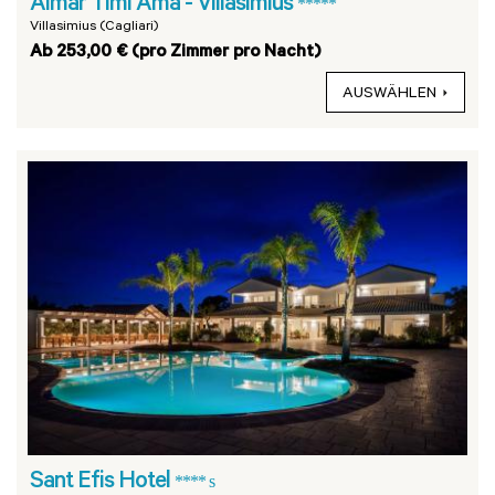
Almar Timi Ama - Villasimius
*****
Villasimius (Cagliari)
Ab 253,00 € (pro Zimmer pro Nacht)
AUSWÄHLEN
Sant Efis Hotel
**** s