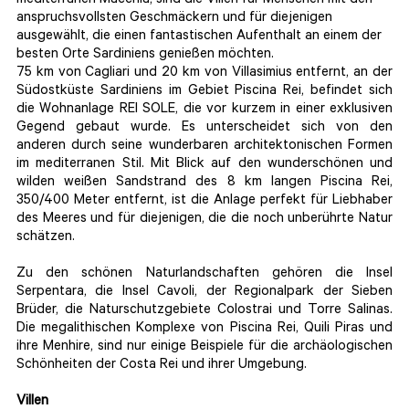
mediterranen Macchia, sind die Villen für Menschen mit den
anspruchsvollsten Geschmäckern und für diejenigen
ausgewählt, die einen fantastischen Aufenthalt an einem der
besten Orte Sardiniens genießen möchten.
75 km von Cagliari und 20 km von Villasimius entfernt, an der
Südostküste Sardiniens im Gebiet Piscina Rei, befindet sich
die Wohnanlage REI SOLE, die vor kurzem in einer exklusiven
Gegend gebaut wurde. Es unterscheidet sich von den
anderen durch seine wunderbaren architektonischen Formen
im mediterranen Stil. Mit Blick auf den wunderschönen und
wilden weißen Sandstrand des 8 km langen Piscina Rei,
350/400 Meter entfernt, ist die Anlage perfekt für Liebhaber
des Meeres und für diejenigen, die die noch unberührte Natur
schätzen.
Zu den schönen Naturlandschaften gehören die Insel
Serpentara, die Insel Cavoli, der Regionalpark der Sieben
Brüder, die Naturschutzgebiete Colostrai und Torre Salinas.
Die megalithischen Komplexe von Piscina Rei, Quili Piras und
ihre Menhire, sind nur einige Beispiele für die archäologischen
Schönheiten der Costa Rei und ihrer Umgebung.
Villen