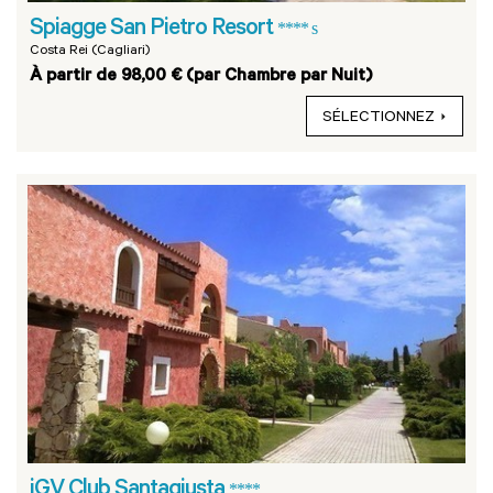
Spiagge San Pietro Resort
**** s
Costa Rei (Cagliari)
À partir de 98,00 € (par Chambre par Nuit)
SÉLECTIONNEZ
iGV Club Santagiusta
****