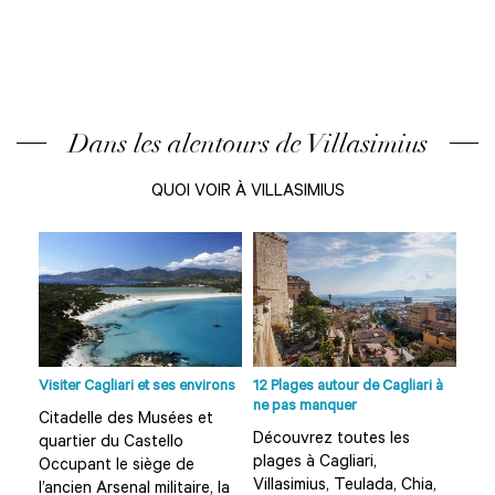
Dans les alentours de Villasimius
QUOI VOIR À VILLASIMIUS
i à
Visiter Cagliari et ses environs
12 Plages autour de Cagliari à
Visi
ne pas manquer
Citadelle des Musées et
Cit
Découvrez toutes les
quartier du Castello
qua
plages à Cagliari,
Occupant le siège de
Occ
a,
Villasimius, Teulada, Chia,
l’ancien Arsenal militaire, la
l’an