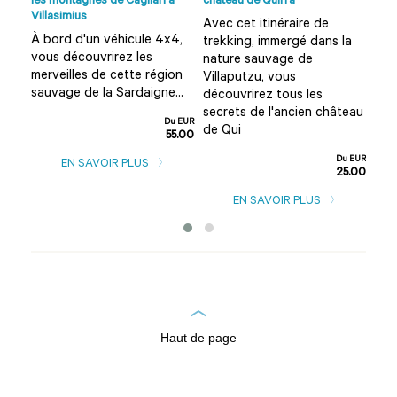
les montagnes de Cagliari à
château de Quirra
forê
Villasimius
Avec cet itinéraire de
En 
À bord d'un véhicule 4x4,
ez
trekking, immergé dans la
ran
vous découvrirez les
nature sauvage de
au 
merveilles de cette région
Villaputzu, vous
sau
sauvage de la Sardaigne...
découvrirez tous les
spl
 fo
secrets de l'ancien château
gra
Du EUR
de Qui
55.00
u EUR
5.00
Du EUR
EN SAVOIR PLUS
25.00
EN SAVOIR PLUS
Haut de page