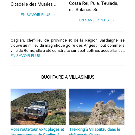
,
Costa Rei, Pula, Teulada,
Citadelle des Musées ...
Cit
et Solanas. Su ...
EN SAVOIR PLUS
EN SAVOIR PLUS
Cagliari, chef-lieu de province et de la Région Sardaigne, se
trouve au milieu du magnifique golfe des Anges ; Tout comme la
ville de Rome, elle a été construite sur sept collines accueillant a...
EN SAVOIR PLUS
QUOI FAIRE À VILLASIMIUS
la
Hors route tour 4x4: plages et
Trekking à Villaputzu dans le
Ran