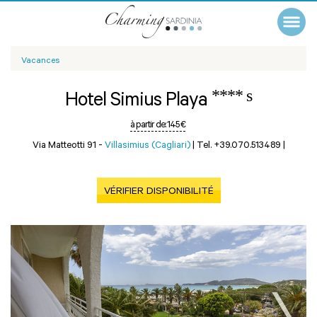
Vacances
**** s
Hotel Simius Playa
à partir de:
145 €
Via Matteotti 91 -
Villasimius (Cagliari)
|
Tel. +39.070.513489
|
VÉRIFIER DISPONIBILITÉ