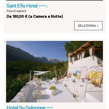
Sant Efis Hotel
**** s
Pula (Cagliari)
Da 180,00 € (a Camera a Notte)
SELEZIONA
Hotel Su Gologone
****