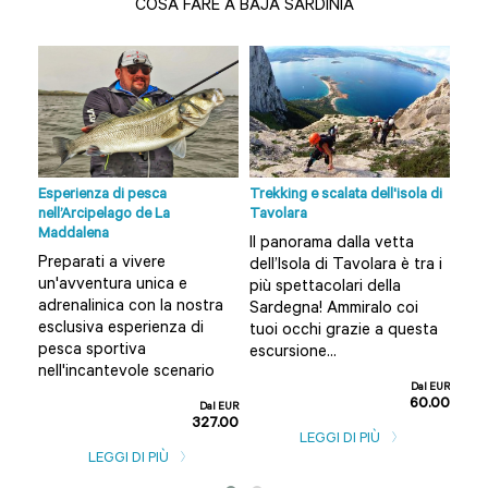
COSA FARE A BAJA SARDINIA
lbia
Esperienza di pesca
Trekking e scalata dell'isola di
Tour
nell’Arcipelago de La
Tavolara
Vuoi
Maddalena
Il panorama dalla vetta
nte
Olb
Preparati a vivere
dell’Isola di Tavolara è tra i
n
e a
un'avventura unica e
più spettacolari della
per
adrenalinica con la nostra
Sardegna! Ammiralo coi
guid
esclusiva esperienza di
tuoi occhi grazie a questa
l EUR
pesca sportiva
escursione...
0.00
nell'incantevole scenario
Dal EUR
60.00
Dal EUR
327.00
LEGGI DI PIÙ
LEGGI DI PIÙ