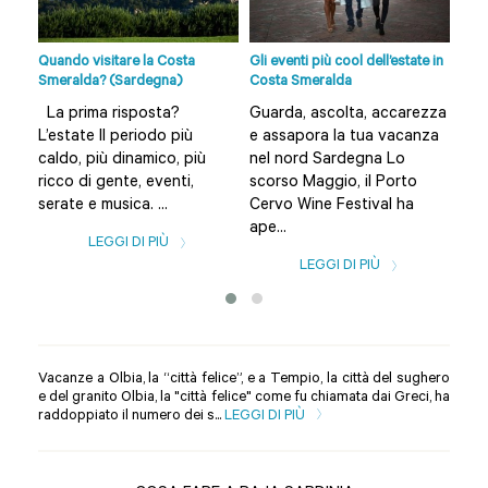
ito
Quando visitare la Costa
Gli eventi più cool dell’estate in
Spi
Smeralda? (Sardegna)
Costa Smeralda
e di
La prima risposta?
Guarda, ascolta, accarezza
L’a
L’estate Il periodo più
e assapora la tua vacanza
Bud
caldo, più dinamico, più
nel nord Sardegna Lo
Olb
ricco di gente, eventi,
scorso Maggio, il Porto
una
serate e musica. ...
Cervo Wine Festival ha
spia
ape...
LEGGI DI PIÙ
LEGGI DI PIÙ
Vacanze a Olbia, la “città felice”, e a Tempio, la città del sughero
e del granito Olbia, la "città felice" come fu chiamata dai Greci, ha
raddoppiato il numero dei s...
LEGGI DI PIÙ