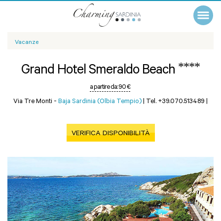
Vacanze
****
Grand Hotel Smeraldo Beach
a partire da:
90 €
Via Tre Monti -
Baja Sardinia (Olbia Tempio)
|
Tel. +39.070.513489
|
VERIFICA DISPONIBILITÀ