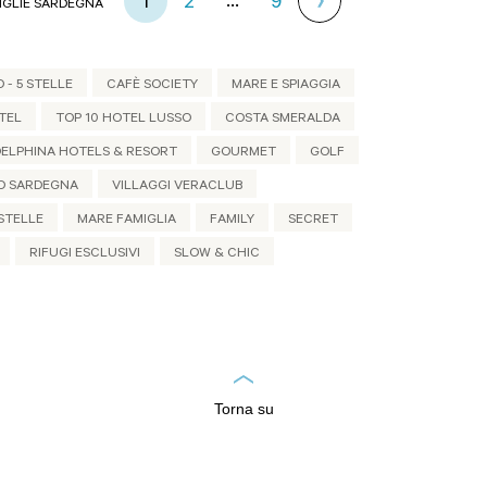
...
1
2
9
IGLIE SARDEGNA
 - 5 STELLE
CAFÈ SOCIETY
MARE E SPIAGGIA
TEL
TOP 10 HOTEL LUSSO
COSTA SMERALDA
DELPHINA HOTELS & RESORT
GOURMET
GOLF
D SARDEGNA
VILLAGGI VERACLUB
STELLE
MARE FAMIGLIA
FAMILY
SECRET
RIFUGI ESCLUSIVI
SLOW & CHIC
Torna su