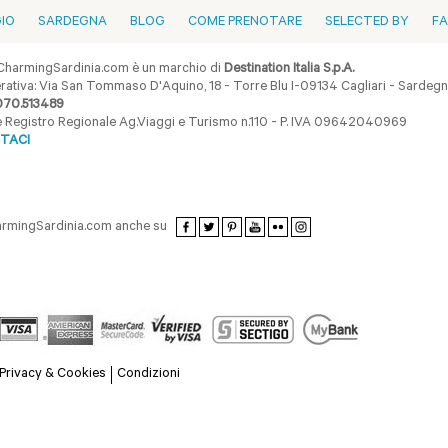
GIO
SARDEGNA
BLOG
COME PRENOTARE
SELECTED BY
F
harmingSardinia.com è un marchio di
Destination Italia S.p.A.
ativa: Via San Tommaso D'Aquino, 18 - Torre Blu I-09134 Cagliari - Sardegna 
070.513489
ne Registro Regionale Ag.Viaggi e Turismo n.110 - P. IVA 09642040969
TACI
armingSardinia.com anche su
Privacy & Cookies
Condizioni