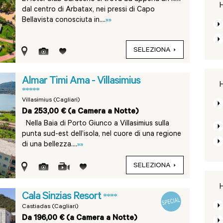
H
dal centro di Arbatax, nei pressi di Capo
Bellavista conosciuta in....
»»
SELEZIONA
Almar Timi Ama - Villasimius
H
*****
Villasimius (Cagliari)
Da 253,00 € (a Camera a Notte)
Nella Baia di Porto Giunco a Villasimius sulla
punta sud-est dell’isola, nel cuore di una regione
di una bellezza....
»»
SELEZIONA
H
Cala Sinzias Resort
****
Castiadas (Cagliari)
Da 196,00 € (a Camera a Notte)