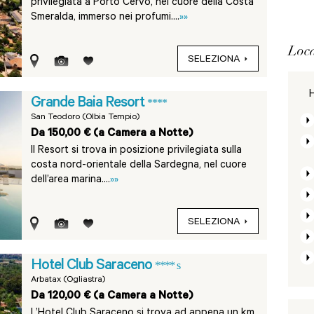
privilegiata a Porto Cervo, nel cuore della Costa
Smeralda, immerso nei profumi....
»»
Loca
SELEZIONA
H
Grande Baia Resort
****
San Teodoro (Olbia Tempio)
Da 150,00 € (a Camera a Notte)
Il Resort si trova in posizione privilegiata sulla
costa nord-orientale della Sardegna, nel cuore
dell’area marina....
»»
SELEZIONA
Hotel Club Saraceno
**** s
Arbatax (Ogliastra)
Da 120,00 € (a Camera a Notte)
L’Hotel Club Saraceno si trova ad appena un km