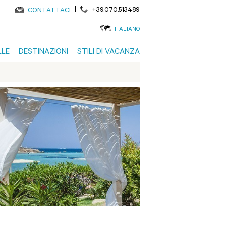
|
+39.070.513489
CONTATTACI
ITALIANO
LLE
DESTINAZIONI
STILI DI VACANZA