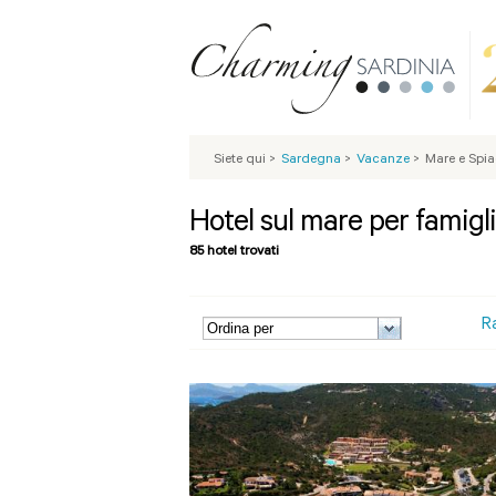
Siete qui
>
Sardegna
>
Vacanze
>
Mare e Spi
Hotel sul mare per famig
85 hotel trovati
R