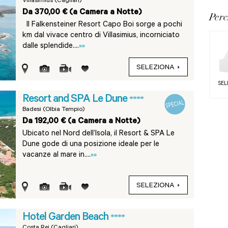
Villasimius (Cagliari)
Da 370,00 € (a Camera a Notte)
Per
Il Falkensteiner Resort Capo Boi sorge a pochi
km dal vivace centro di Villasimius, incorniciato
dalle splendide....
»»
SELEZIONA
SEL
Resort and SPA Le Dune
****
Badesi (Olbia Tempio)
Da 192,00 € (a Camera a Notte)
Ubicato nel Nord dell’Isola, il Resort & SPA Le
Dune gode di una posizione ideale per le
vacanze al mare in....
»»
SELEZIONA
Hotel Garden Beach
****