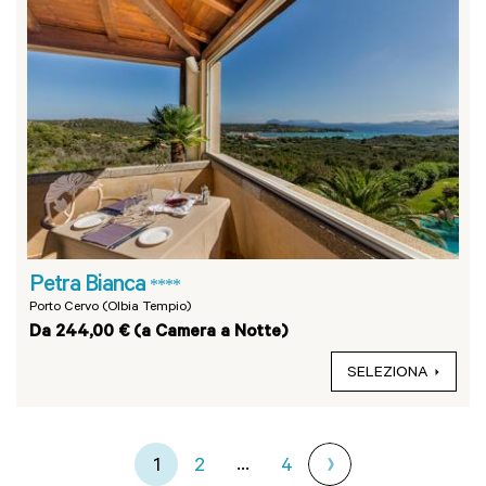
Petra Bianca
****
Porto Cervo (Olbia Tempio)
Da 244,00 € (a Camera a Notte)
SELEZIONA
...
1
2
4