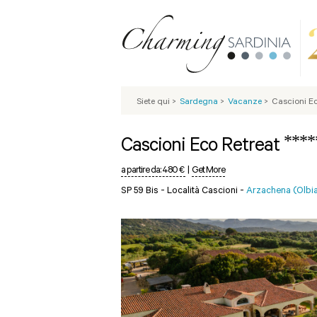
Siete qui
>
Sardegna
>
Vacanze
>
Cascioni Ec
****
Cascioni Eco Retreat
a partire da:
480 €
|
Get More
SP 59 Bis - Località Cascioni -
Arzachena (Olbi