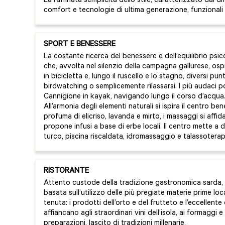
La raffinata semplicità dello stile, caratterizzato dal dif
comfort e tecnologie di ultima generazione, funzionali
SPORT E BENESSERE
La costante ricerca del benessere e dell’equilibrio psico
che, avvolta nel silenzio della campagna gallurese, ospit
in bicicletta e, lungo il ruscello e lo stagno, diversi punt
birdwatching o semplicemente rilassarsi. I più audaci p
Cannigione in kayak, navigando lungo il corso d’acqua
All’armonia degli elementi naturali si ispira il centro be
profuma di elicriso, lavanda e mirto, i massaggi si affidano
propone infusi a base di erbe locali. Il centro mette a 
turco, piscina riscaldata, idromassaggio e talassoterap
RISTORANTE
Attento custode della tradizione gastronomica sarda, 
basata sull’utilizzo delle più pregiate materie prime loc
tenuta: i prodotti dell’orto e del frutteto e l’eccellente
affiancano agli straordinari vini dell’isola, ai formaggi e
preparazioni, lascito di tradizioni millenarie.