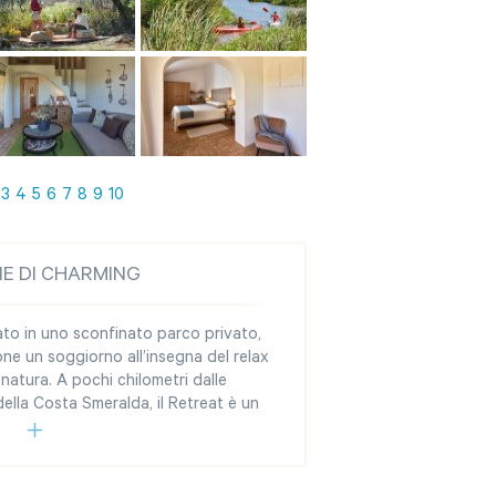
3
4
5
6
7
8
9
10
NE DI CHARMING
ato in uno sconfinato parco privato,
ne un soggiorno all’insegna del relax
natura. A pochi chilometri dalle
della Costa Smeralda, il Retreat è un