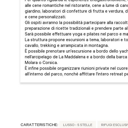
Per quanto riguarda le esperienze enogastronomiche, è 
alle cene romantiche nel ristorante, cene a lume di cande
giardino, laboratori di confetture di frutta e verdura, de
e cene personalizzati.
Gli ospiti avranno la possibilità partecipare alla raccolta
preparazione di ricette tradizionali e prendere parte al 
Sarà possibile effettuare yoga e pilates nel parco e ma
La struttura propone escursioni a tema, laboratori e t
cavallo, trekking e arrampicata in montagna.
È possibile prenotare un'escursione a bordo dello yach
nell’arcipelago de La Maddalena e a bordo della barca
Molara o Corsica.
È infine possibile organizzare riunioni private nel cuore
all’interno del parco, nonché affittare l'intero retreat p
CARATTERISTICHE:
LUSSO - 5 STELLE
RIFUGI ESCLUSI