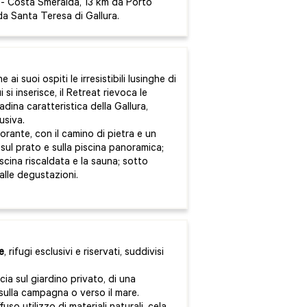
 - Costa Smeralda, 13 km da Porto
da Santa Teresa di Gallura.
ai suoi ospiti le irresistibili lusinghe di
 si inserisce, il Retreat rievoca le
adina caratteristica della Gallura,
usiva.
storante, con il camino di pietra e un
 sul prato e sulla piscina panoramica;
scina riscaldata e la sauna; sotto
 alle degustazioni.
e
, rifugi esclusivi e riservati, suddivisi
ia sul giardino privato, di una
sulla campagna o verso il mare.