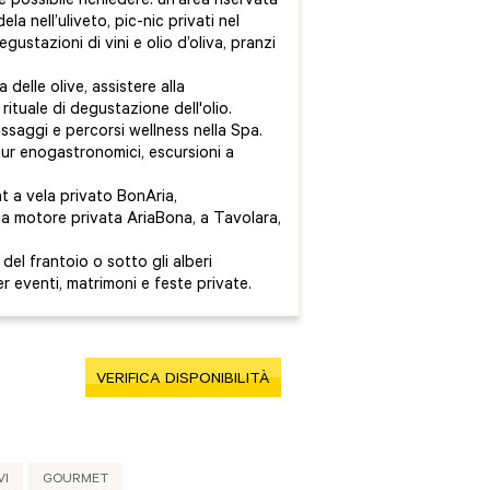
possibile richiedere: un'area riservata
la nell’uliveto, pic-nic privati nel
gustazioni di vini e olio d’oliva, pranzi
 delle olive, assistere alla
rituale di degustazione dell'olio.
ssaggi e percorsi wellness nella Spa.
our enogastronomici, escursioni a
t a vela privato BonAria,
 a motore privata AriaBona, a Tavolara,
 del frantoio o sotto gli alberi
er eventi, matrimoni e feste private.
VERIFICA DISPONIBILITÀ
VI
GOURMET