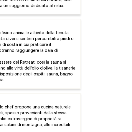
fuso utilizzo di materiali naturali, cela
 a un soggiorno dedicato al relax.
fisico anima le attività della tenuta
a diversi sentieri percorribili a piedi o
i di sosta in cui praticare il
otranno raggiungere la baia di
.
nessere del Retreat: così la sauna si
 alle virtù dell’olio d’oliva, la tisaneria
disposizione degli ospiti: sauna, bagno
ia.
lo chef propone una cucina naturale,
ali, spesso provenienti dalla stessa
 olio extravergine di proprietà si
 ai salumi di montagna, alle incredibili