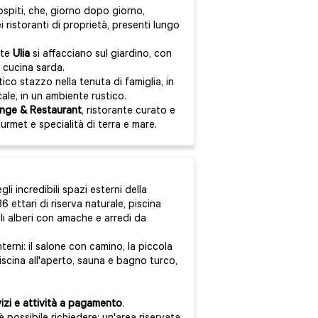
ospiti, che, giorno dopo giorno,
 ristoranti di proprietà, presenti lungo
nte
Ulia
si affacciano sul giardino, con
a cucina sarda.
tico stazzo nella tenuta di famiglia, in
cale, in un ambiente rustico.
nge & Restaurant
, ristorante curato e
urmet e specialità di terra e mare.
i incredibili spazi esterni della
6 ettari di riserva naturale, piscina
li alberi con amache e arredi da
nterni: il salone con camino, la piccola
piscina all'aperto, sauna e bagno turco,
vizi e attività a pagamento
.