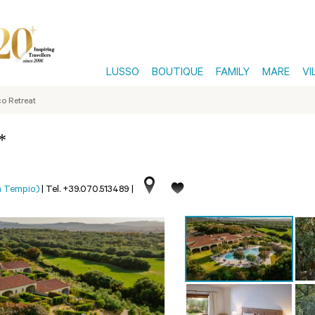
LUSSO
BOUTIQUE
FAMILY
MARE
VI
o Retreat
*
a Tempio)
|
Tel. +39.070.513489
|