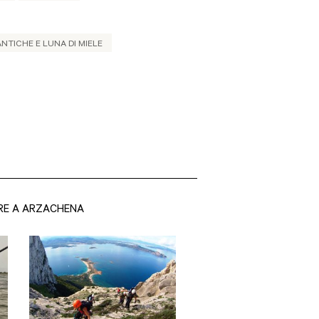
TICHE E LUNA DI MIELE
RE A ARZACHENA
Siti Olbia-Tempio
San Pantaleo Il turismo
balneare è, oggi la sua
principale fonte di reddito e la
sua produzione di manufatti