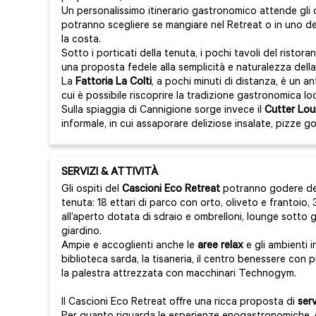
Un personalissimo itinerario gastronomico attende gli 
potranno scegliere se mangiare nel Retreat o in uno dei
la costa.
Sotto i porticati della tenuta, i pochi tavoli del ristora
una proposta fedele alla semplicità e naturalezza dell
La
Fattoria La Colti
, a pochi minuti di distanza, è un an
cui è possibile riscoprire la tradizione gastronomica lo
Sulla spiaggia di Cannigione sorge invece il
Cutter Lou
informale, in cui assaporare deliziose insalate, pizze go
SERVIZI & ATTIVITÀ
Gli ospiti del
Cascioni Eco Retreat
potranno godere degl
tenuta: 18 ettari di parco con orto, oliveto e frantoio, 3
all’aperto dotata di sdraio e ombrelloni, lounge sotto g
giardino.
Ampie e accoglienti anche le
aree relax
e gli ambienti i
biblioteca sarda, la tisaneria, il centro benessere con 
la palestra attrezzata con macchinari Technogym.
Il Cascioni Eco Retreat offre una ricca proposta di
ser