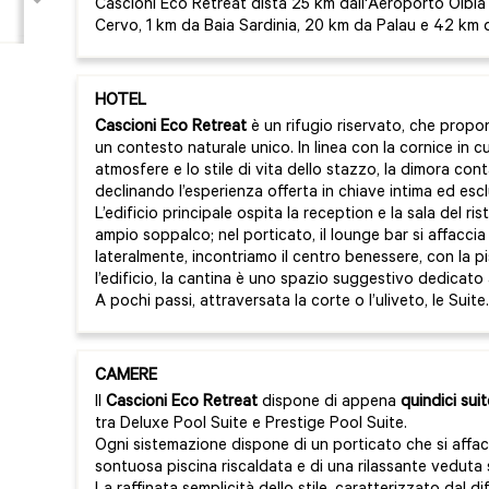
Cascioni Eco Retreat dista 25 km dall'Aeroporto Olbia
Cervo, 1 km da Baia Sardinia, 20 km da Palau e 42 km 
HOTEL
Cascioni Eco Retreat
è un rifugio riservato, che propone 
un contesto naturale unico. In linea con la cornice in cui
atmosfere e lo stile di vita dello stazzo, la dimora cont
declinando l’esperienza offerta in chiave intima ed escl
L’edificio principale ospita la reception e la sala del ri
ampio soppalco; nel porticato, il lounge bar si affaccia
lateralmente, incontriamo il centro benessere, con la pi
l’edificio, la cantina è uno spazio suggestivo dedicato
A pochi passi, attraversata la corte o l’uliveto, le Suite.
CAMERE
Il
Cascioni Eco Retreat
dispone di appena
quindici suit
tra Deluxe Pool Suite e Prestige Pool Suite.
Ogni sistemazione dispone di un porticato che si affacc
sontuosa piscina riscaldata e di una rilassante veduta 