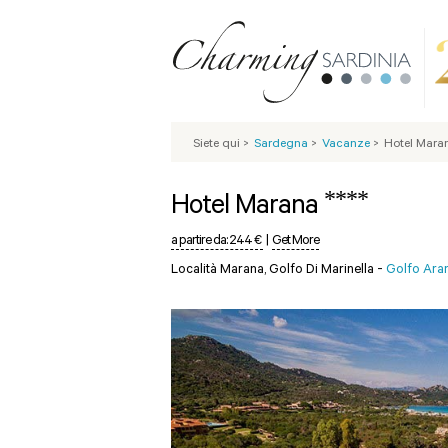
Siete qui
>
Sardegna
>
Vacanze
>
Hotel Mara
****
Hotel Marana
a partire da:
244 €
|
Get More
Località Marana, Golfo Di Marinella -
Golfo Ara