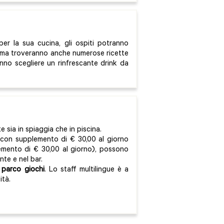
per la sua cucina, gli ospiti potranno
ea, ma troveranno anche numerose ricette
ranno scegliere un rinfrescante drink da
te sia in spiaggia che in piscina.
(con supplemento di € 30,00 al giorno
lemento di € 30,00 al giorno), possono
nte e nel bar.
a
parco giochi
. Lo staff multilingue è a
ità.