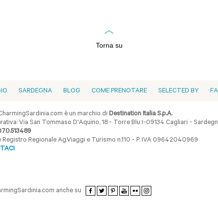
Torna su
GIO
SARDEGNA
BLOG
COME PRENOTARE
SELECTED BY
F
harmingSardinia.com è un marchio di
Destination Italia S.p.A.
ativa: Via San Tommaso D'Aquino, 18 - Torre Blu I-09134 Cagliari - Sardegna 
070.513489
ne Registro Regionale Ag.Viaggi e Turismo n.110 - P. IVA 09642040969
TACI
armingSardinia.com anche su