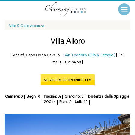
Ville & Case vacanza
Villa Alloro
Località Capo Coda Cavallo -
San Teodoro (Olbia Tempio)
|
Tel.
+39.070.513489
|
VERIFICA DISPONIBILITÀ
Camere:
6
Bagni:
6
Piscina:
Si
Giardino:
Si
Distanza dalla Spiaggia:
200 m
Piani:
2
Letti:
12