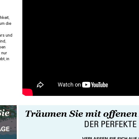
hkeit,
um die
ars und
ind,
ben
 nur
bt, in