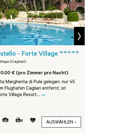
next
*****
Villa del Parco 
astello - Forte Village
*****
Village
illage (Cagliari)
Forte Village (Cagliari)
0.00 € (pro Zimmer pro Nacht)
Ab 1190.00 € (pro Zi
ta Margherita di Pula gelegen, nur 45
 Flughafen Cagliari entfernt, ist
Das Villa Del Parco lie
rte Village Resort,...
»»
di Pula, im Herzen des 
nur 45 km von Cagliari.
AUSWÄHLEN