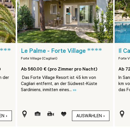
***
****
Le Palme - Forte Village
Il C
Forte Village (Cagliari)
Forte V
)
Ab 560.00 € (pro Zimmer pro Nacht)
Ab 72
n der
Das Forte Village Resort ist 45 km von
In San
Cagliari entfernt, an der Südwest-Küste
km vom
Sardiniens, inmitten eines...
»»
das Fo
EN
AUSWÄHLEN