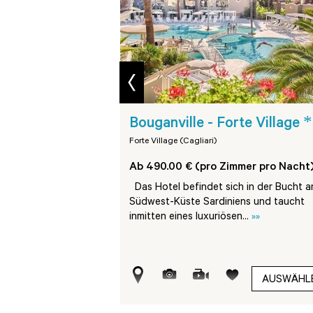
prev
****
*
 Village
Bouganville - Forte Village
Forte Village (Cagliari)
mmer pro Nacht)
Ab 490.00 € (pro Zimmer pro Nacht
rt liegt ca. 45 km von
Das Hotel befindet sich in der Bucht a
ernt, an einer Bucht an
Südwest-Küste Sardiniens und taucht
»
inmitten eines luxuriösen...
»»
AUSWÄHLEN
AUSWÄHL