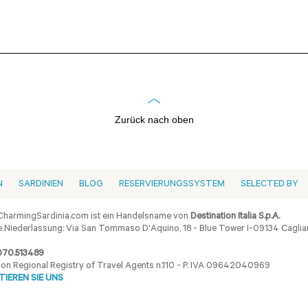
Zurück nach oben
N
SARDINIEN
BLOG
RESERVIERUNGSSYSTEM
SELECTED BY
harmingSardinia.com ist ein Handelsname von
Destination Italia S.p.A.
 Niederlassung: Via San Tommaso D'Aquino, 18 - Blue Tower I-09134 Cagliar
070.513489
ion Regional Registry of Travel Agents n.110 - P. IVA 09642040969
IEREN SIE UNS