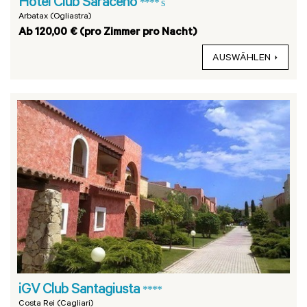
Hotel Club Saraceno
**** s
Arbatax (Ogliastra)
Ab 120,00 € (pro Zimmer pro Nacht)
AUSWÄHLEN
iGV Club Santagiusta
****
Costa Rei (Cagliari)