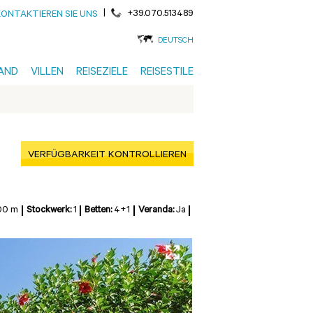
|
+39.070.513489
KONTAKTIEREN SIE UNS
DEUTSCH
AND
VILLEN
REISEZIELE
REISESTILE
VERFÜGBARKEIT KONTROLLIEREN
00 m
Stockwerk:
1
Betten:
4+1
Veranda:
Ja