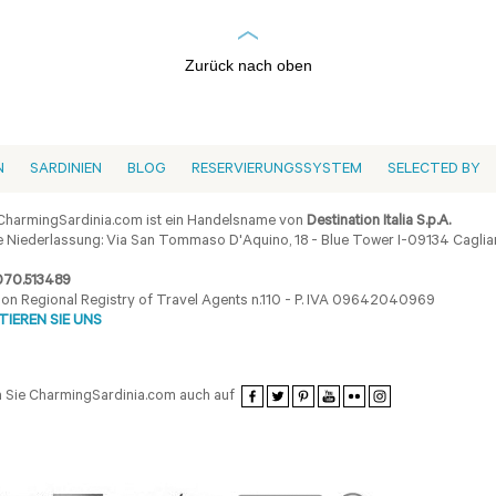
Zurück nach oben
N
SARDINIEN
BLOG
RESERVIERUNGSSYSTEM
SELECTED BY
harmingSardinia.com ist ein Handelsname von
Destination Italia S.p.A.
 Niederlassung: Via San Tommaso D'Aquino, 18 - Blue Tower I-09134 Cagliar
070.513489
ion Regional Registry of Travel Agents n.110 - P. IVA 09642040969
IEREN SIE UNS
 Sie CharmingSardinia.com auch auf