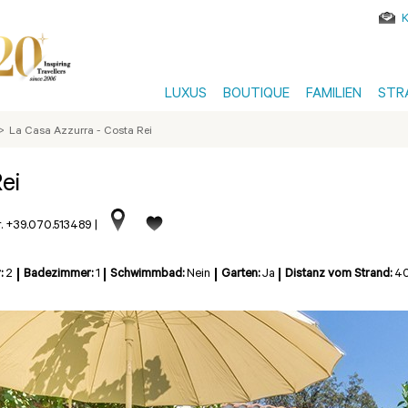
LUXUS
BOUTIQUE
FAMILIEN
STR
>
La Casa Azzurra - Costa Rei
ei
r. +39.070.513489
|
:
2
Badezimmer:
1
Schwimmbad:
Nein
Garten:
Ja
Distanz vom Strand:
4