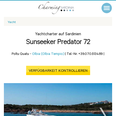
Yacht
Yachtcharter auf Sardinien
Sunseeker Predator 72
Poltu Quatu -
Olbia (Olbia Tempio)
|
Tel.-Nr. +39.070.513489
|
VERFÜGBARKEIT KONTROLLIEREN