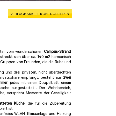
VERFÜGBARKEIT KONTROLLIEREN
eter vom wunderschönen
Campus-Strand
erstreckt sich über ca. 140 m2 harmonisch
 und Gruppen von Freunden, die die Ruhe und
ang und drei privaten, nicht überdachten
 Privatsphäre empfängt, besteht aus
zwei
mmer
, jedes mit einem Doppelbett, einem
usche ausgestattet . Der Wohnbereich,
he, verspricht Momente der Geselligkeit
atteten Küche
, die für die Zubereitung
iert ist.
tenfreies WLAN, Klimaanlage und Heizung