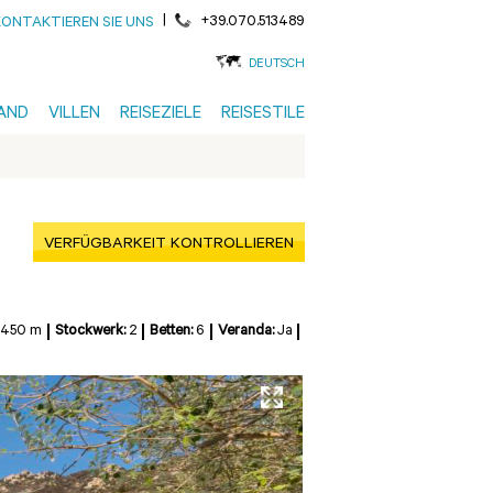
|
+39.070.513489
KONTAKTIEREN SIE UNS
DEUTSCH
AND
VILLEN
REISEZIELE
REISESTILE
VERFÜGBARKEIT KONTROLLIEREN
450 m
Stockwerk:
2
Betten:
6
Veranda:
Ja