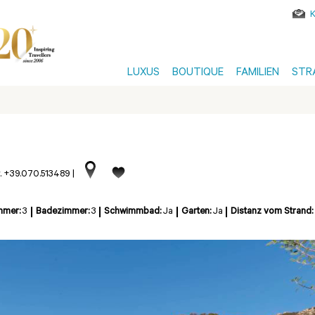
LUXUS
BOUTIQUE
FAMILIEN
STR
r. +39.070.513489
|
mmer:
3
Badezimmer:
3
Schwimmbad:
Ja
Garten:
Ja
Distanz vom Strand: