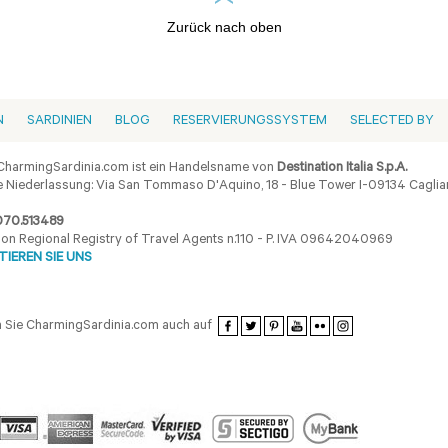
Zurück nach oben
N
SARDINIEN
BLOG
RESERVIERUNGSSYSTEM
SELECTED BY
harmingSardinia.com ist ein Handelsname von
Destination Italia S.p.A.
 Niederlassung: Via San Tommaso D'Aquino, 18 - Blue Tower I-09134 Cagliar
070.513489
ion Regional Registry of Travel Agents n.110 - P. IVA 09642040969
IEREN SIE UNS
 Sie CharmingSardinia.com auch auf