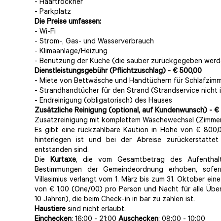
- Haartrockner
- Parkplatz
Die Preise umfassen:
- Wi-Fi
- Strom-, Gas- und Wasserverbrauch
- Klimaanlage/Heizung
- Benutzung der Küche (die sauber zurückgegeben wer
Dienstleistungsgebühr (Pflichtzuschlag) - € 500,00
- Miete von Bettwäsche und Handtüchern für Schlafzim
- Strandhandtücher für den Strand (Strandservice nicht i
- Endreinigung (obligatorisch) des Hauses
Zusätzliche Reinigung (optional, auf Kundenwunsch) - €
Zusatzreinigung mit komplettem Wäschewechsel (Zimmer
Es gibt eine rückzahlbare Kaution in Höhe von € 800,0
hinterlegen ist und bei der Abreise zurückerstatt
entstanden sind.
Die
Kurtaxe
, die vom Gesamtbetrag des Aufenthalt
Bestimmungen der Gemeindeordnung erhoben, sofer
Villasimius verlangt vom 1. März bis zum 31. Oktober ein
von € 1,00 (One/00) pro Person und Nacht für alle Üb
10 Jahren), die beim Check-in in bar zu zahlen ist.
Haustiere
sind nicht erlaubt.
Einchecken
: 16:00 - 21:00
Auschecken
: 08:00 - 10:00