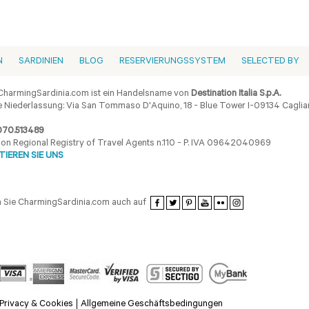
N
SARDINIEN
BLOG
RESERVIERUNGSSYSTEM
SELECTED BY
harmingSardinia.com ist ein Handelsname von
Destination Italia S.p.A.
 Niederlassung: Via San Tommaso D'Aquino, 18 - Blue Tower I-09134 Cagliar
070.513489
ion Regional Registry of Travel Agents n.110 - P. IVA 09642040969
IEREN SIE UNS
 Sie CharmingSardinia.com auch auf
Privacy & Cookies
Allgemeine Geschäftsbedingungen