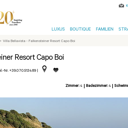
LUXUS
BOUTIQUE
FAMILIEN
STR
>
Villa Bellavista - Falkensteiner Resort Capo Boi
teiner Resort Capo Boi
l.-Nr. +39.070.513489
|
Zimmer:
4
Badezimmer:
4
Schwim