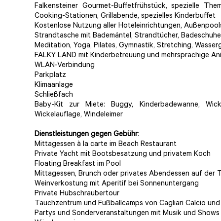
Falkensteiner Gourmet-Buffetfrühstück, spezielle T
Cooking-Stationen, Grillabende, spezielles Kinderbuffet
Kostenlose Nutzung aller Hoteleinrichtungen, Außenpool
Strandtasche mit Bademäntel, Strandtücher, Badeschuhe
Meditation, Yoga, Pilates, Gymnastik, Stretching, Wasser
FALKY LAND mit Kinderbetreuung und mehrsprachige Ani
WLAN-Verbindung
Parkplatz
Klimaanlage
Schließfach
Baby-Kit zur Miete: Buggy, Kinderbadewanne, Wicke
Wickelauflage, Windeleimer
Dienstleistungen gegen Gebühr
:
Mittagessen à la carte im Beach Restaurant
Private Yacht mit Bootsbesatzung und privatem Koch
Floating Breakfast im Pool
Mittagessen, Brunch oder privates Abendessen auf der T
Weinverkostung mit Aperitif bei Sonnenuntergang
Private Hubschraubertour
Tauchzentrum und Fußballcamps von Cagliari Calcio und
Partys und Sonderveranstaltungen mit Musik und Shows