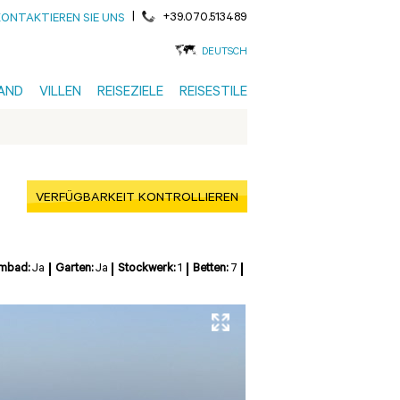
|
+39.070.513489
KONTAKTIEREN SIE UNS
DEUTSCH
AND
VILLEN
REISEZIELE
REISESTILE
VERFÜGBARKEIT KONTROLLIEREN
mbad:
Ja
Garten:
Ja
Stockwerk:
1
Betten:
7