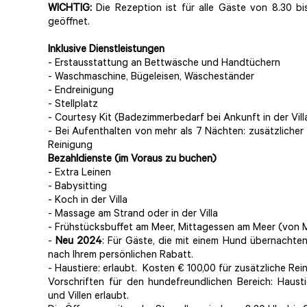
WICHTIG:
Die Rezeption ist für alle Gäste von 8.30 bi
geöffnet.
Inklusive Dienstleistungen
- Erstausstattung an Bettwäsche und Handtüchern
- Waschmaschine, Bügeleisen, Wäscheständer
- Endreinigung
- Stellplatz
- Courtesy Kit (Badezimmerbedarf bei Ankunft in der Vill
- Bei Aufenthalten von mehr als 7 Nächten: zusätzliche
Reinigung
Bezahldienste (im Voraus zu buchen)
- Extra Leinen
- Babysitting
- Koch in der Villa
- Massage am Strand oder in der Villa
- Frühstücksbuffet am Meer, Mittagessen am Meer (von M
-
Neu 2024
: Für Gäste, die mit einem Hund übernachte
nach Ihrem persönlichen Rabatt.
- Haustiere: erlaubt. Kosten € 100,00 für zusätzliche Rei
Vorschriften für den hundefreundlichen Bereich: Haust
und Villen erlaubt.