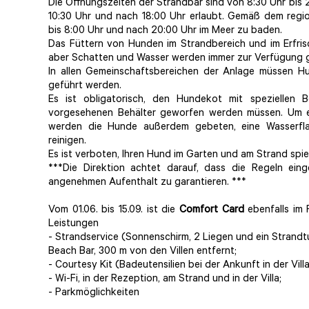
Die Öffnungszeiten der Strandbar sind von 8:30 Uhr bis 2
10:30 Uhr und nach 18:00 Uhr erlaubt. Gemäß dem regio
bis 8:00 Uhr und nach 20:00 Uhr im Meer zu baden.
Das Füttern von Hunden im Strandbereich und im Erfris
aber Schatten und Wasser werden immer zur Verfügung g
In allen Gemeinschaftsbereichen der Anlage müssen Hu
geführt werden.
Es ist obligatorisch, den Hundekot mit speziellen B
vorgesehenen Behälter geworfen werden müssen. Um ei
werden die Hunde außerdem gebeten, eine Wasserfla
reinigen.
Es ist verboten, Ihren Hund im Garten und am Strand spie
***Die Direktion achtet darauf, dass die Regeln ein
angenehmen Aufenthalt zu garantieren. ***
Vom 01.06. bis 15.09. ist die
Comfort Card
ebenfalls im 
Leistungen
- Strandservice (Sonnenschirm, 2 Liegen und ein Strandt
Beach Bar, 300 m von den Villen entfernt;
- Courtesy Kit (Badeutensilien bei der Ankunft in der Vill
- Wi-Fi, in der Rezeption, am Strand und in der Villa;
- Parkmöglichkeiten