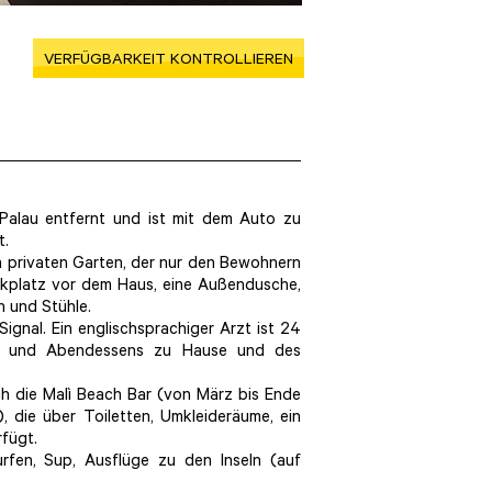
VERFÜGBARKEIT KONTROLLIEREN
alau entfernt und ist mit dem Auto zu
t.
en privaten Garten, der nur den Bewohnern
Parkplatz vor dem Haus, eine Außendusche,
h und Stühle.
ignal. Ein englischsprachiger Arzt ist 24
g- und Abendessens zu Hause und des
ch die Malì Beach Bar (von März bis Ende
 die über Toiletten, Umkleideräume, ein
fügt.
rfen, Sup, Ausflüge zu den Inseln (auf