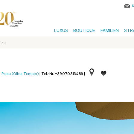
LUXUS
BOUTIQUE
FAMILIEN
STR
alau
-
Palau (Olbia Tempio)
|
Tel.-Nr. +39.070.513489
|