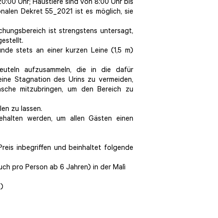
0:00 Uhr; Haustiere sind von 8:00 Uhr bis
nalen Dekret 55_2021 ist es möglich, sie
chungsbereich ist strengstens untersagt,
estellt.
nde stets an einer kurzen Leine (1,5 m)
euteln aufzusammeln, die in die dafür
ne Stagnation des Urins zu vermeiden,
sche mitzubringen, um den Bereich zu
len zu lassen.
gehalten werden, um allen Gästen einen
Preis inbegriffen und beinhaltet folgende
uch pro Person ab 6 Jahren) in der Malì
a)