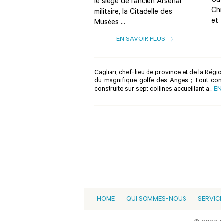
Cag
le siège de l’ancien Arsenal
Chi
militaire, la Citadelle des
et 
Musées ...
EN SAVOIR PLUS
Cagliari, chef-lieu de province et de la Régi
du magnifique golfe des Anges ; Tout comm
construite sur sept collines accueillant a...
EN
HOME
QUI SOMMES-NOUS
SERVIC