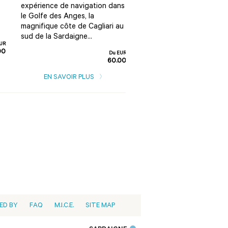
expérience de navigation dans
ouest de l'île qui vous mè
le Golfe des Anges, la
à la découverte de la ville
magnifique côte de Cagliari au
punique-romaine de Nora.
sud de la Sardaigne...
UR
00
Du EUR
60.00
EN SAVOIR PLUS
EN SAVOIR PLUS
ED BY
FAQ
M.I.C.E.
SITE MAP