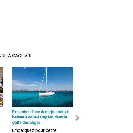
IRE À CAGLIARI
Excursion d'une demi-journée en
Excursion d'une demi-journé
bateau à voile à Cagliari dans le
dans les ruines de Nora au d
golfe des anges
de Cagliari
Embarquez pour cette
Une visite sur la côte sud