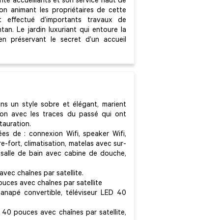
ente accueillants et son service haut de
on animant les propriétaires de cette
t effectué d’importants travaux de
ntan. Le jardin luxuriant qui entoure la
en préservant le secret d’un accueil
ns un style sobre et élégant, marient
ion avec les traces du passé qui ont
tauration.
es de : connexion Wifi, speaker Wifi,
re-fort, climatisation, matelas avec sur-
salle de bain avec cabine de douche,
avec chaînes par satellite.
pouces avec chaînes par satellite
 canapé convertible, téléviseur LED 40
D 40 pouces avec chaînes par satellite,