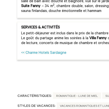
salle de bain avec douche et baignoire, vue sur le jardi
2
Suite Fanny
– 34 m
, chambre double, salon, dressing
sauna finlandais, douche émotionnelle et hammam
SERVICES & ACTIVITÉS
Le petit-déjeuner est inclus dans le prix de la chambre
Le goût du partage anime les soirées à la
Villa Fanny
q
de lecture, concerts de musique de chambre et orch
<< Charme Hotels Sardaigne
CARACTÉRISTIQUES:
ROMANTIQUE - LUNE DE MIEL
SU
STYLES DE VACANCES:
VACANCES ROMANTIQUES ET LUNE