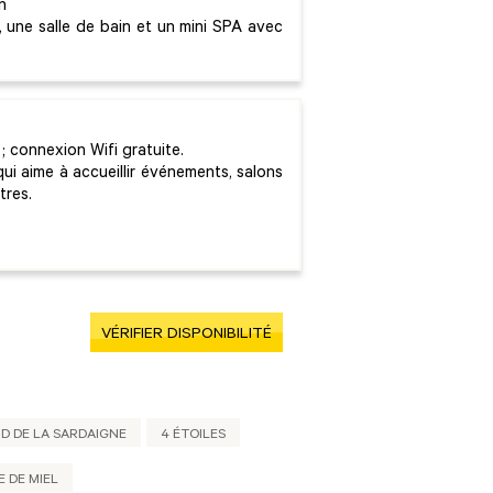
n
, une salle de bain et un mini SPA avec
 ; connexion Wifi gratuite.
ui aime à accueillir événements, salons
estres.
VÉRIFIER DISPONIBILITÉ
D DE LA SARDAIGNE
4 ÉTOILES
 DE MIEL