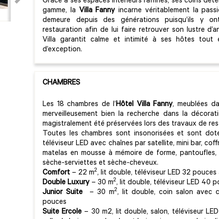
Grâce à ses espaces intérieurs raffinés, ses coins dét
gamme, la
Villa Fanny
incarne véritablement la passi
demeure depuis des générations puisqu’ils y on
restauration afin de lui faire retrouver son lustre d’a
Villa garantit calme et intimité à ses hôtes tout 
d’exception.
CHAMBRES
Les 18 chambres de l’
Hôtel Villa Fanny
, meublées da
merveilleusement bien la recherche dans la décorat
magistralement été préservées lors des travaux de res
Toutes les chambres sont insonorisées et sont doté
téléviseur LED avec chaînes par satellite, mini bar, coff
matelas en mousse à mémoire de forme, pantoufles, 
sèche-serviettes et sèche-cheveux.
2
Comfort
– 22 m
, lit double, téléviseur LED 32 pouces 
2
Double Luxury
– 30 m
, lit double, téléviseur LED 40 
2
Junior Suite
– 30 m
, lit double, coin salon avec
pouces
Suite Ercole
– 30 m2, lit double, salon, téléviseur LE