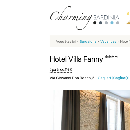
Vous êtes ici
>
Sardaigne
>
Vacances
>
Hotel 
****
Hotel Villa Fanny
à partir de:
114 €
Via Giovanni Don Bosco, 8 -
Cagliari (Cagliari)