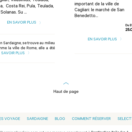
liari, Villasimius, Teulada,
important de la ville de
a, Costa Rei, Pula, Teulada,
Cagliari: le marché de San
Solanas. Su ...
Benedetto...
EN SAVOIR PLUS
Du E
25.
EN SAVOIR PLUS
on Sardaigne, se trouve au milieu
e la ville de Rome, elle a été
 SAVOIR PLUS
Haut de page
ES VOYAGE
SARDAIGNE
BLOG
COMMENT RÉSERVER
SELECT