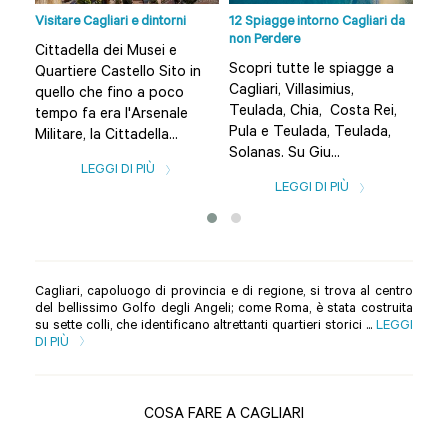
o |
Visitare Cagliari e dintorni
12 Spiagge intorno Cagliari da
Cagl
non Perdere
Epis
Cittadella dei Musei e
ore
Scopri tutte le spiagge a
L’a
Quartiere Castello Sito in
rto
Cagliari, Villasimius,
di 
quello che fino a poco
Teulada, Chia, Costa Rei,
ed 
tempo fa era l'Arsenale
ne
Pula e Teulada, Teulada,
bre
Militare, la Cittadella...
Solanas. Su Giu...
dal 
LEGGI DI PIÙ
LEGGI DI PIÙ
Cagliari, capoluogo di provincia e di regione, si trova al centro
del bellissimo Golfo degli Angeli; come Roma, è stata costruita
su sette colli, che identificano altrettanti quartieri storici ...
LEGGI
DI PIÙ
COSA FARE A CAGLIARI