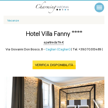
Vacanze
****
Hotel Villa Fanny
a partire da:
114 €
Via Giovanni Don Bosco, 8 -
Cagliari (Cagliari)
|
Tel. +39.070.513489
|
VERIFICA DISPONIBILITÀ