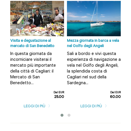
Visita e degustazione al
Mezza giornata in barca a vela
Tour
mercato di San Benedetto
nel Golfo degli Angeli
rovi
Cagl
In questa giornata da
Sali a bordo e vivi questa
Un 
incorniciare visiterai il
esperienza di navigazione a
rire
oves
mercato più importante
vela nel Golfo degli Angeli,
 più
por
della città di Cagliari: il
la splendida costa di
: il
cit
Mercato di San
Cagliari nel sud della
Nora
Benedetto...
Sardegna...
Dal EUR
Dal EUR
25.00
60.00
l EUR
0.00
LEGGI DI PIÙ
LEGGI DI PIÙ