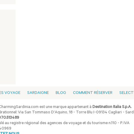
ES VOYAGE
SARDAIGNE
BLOG
COMMENT RÉSERVER
SELECT
harmingSardinia.com est une marque appartenant à
Destination Italia S.p.A.
rationnel: Via San Tommaso D'Aquino, 18 - Torre Blu I-09134 Cagliari - Sarda
070.513489
lé au registre régional des agences de voyage et du tourisme n.110 - P. IVA
40969