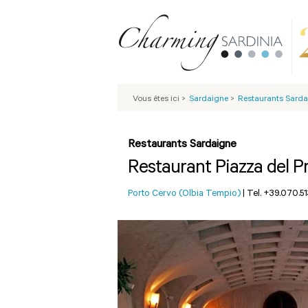
Vous êtes ici
>
Sardaigne
>
Restaurants Sarda
Restaurants Sardaigne
Restaurant Piazza del P
Porto Cervo (Olbia Tempio)
|
Tel. +39.070.5