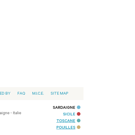
ED BY
FAQ
M.I.C.E.
SITE MAP
SARDAIGNE
igne - Italie
SICILE
TOSCANE
POUILLES