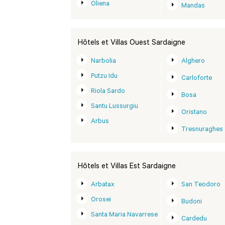
Oliena
Mandas
Hôtels et Villas Ouest Sardaigne
Narbolia
Alghero
Putzu Idu
Carloforte
Riola Sardo
Bosa
Santu Lussurgiu
Oristano
Arbus
Tresnuraghes
Hôtels et Villas Est Sardaigne
Arbatax
San Teodoro
Orosei
Budoni
Santa Maria Navarrese
Cardedu