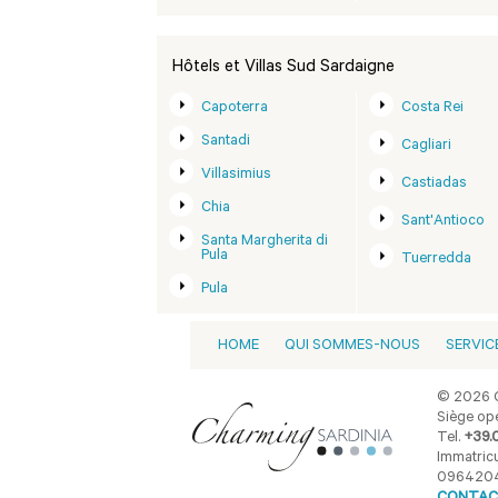
Hôtels et Villas Sud Sardaigne
Capoterra
Costa Rei
Santadi
Cagliari
Villasimius
Castiadas
Chia
Sant'Antioco
Santa Margherita di
Pula
Tuerredda
Pula
HOME
QUI SOMMES-NOUS
SERVIC
© 2026 C
Siège opé
Tel.
+39.
Immatricu
096420