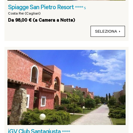
Spiagge San Pietro Resort
**** s
Costa Rei (Cagliari)
Da 98,00 € (a Camera a Notte)
SELEZIONA
iGV Club Santagiusta
****