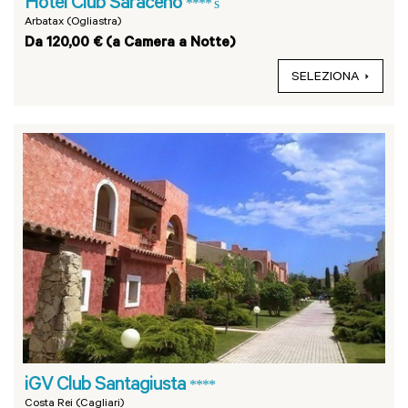
Hotel Club Saraceno
**** s
Arbatax (Ogliastra)
Da 120,00 € (a Camera a Notte)
SELEZIONA
iGV Club Santagiusta
****
Costa Rei (Cagliari)