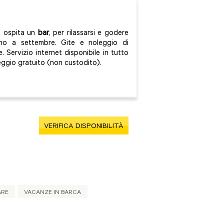
e ospita un
bar
, per rilassarsi e godere
no a settembre. Gite e noleggio di
. Servizio internet disponibile in tutto
heggio gratuito (non custodito).
VERIFICA DISPONIBILITÀ
ARE
VACANZE IN BARCA