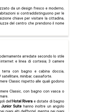
rizzato da un design fresco e moderno,
 abitazioni si contraddistinguono per le
sizione chiave per visitare la cittadina,
viuzze del centro che prendono il nome
odernamente arredate secondo lo stile
internet e linea di cortesia; 3 camere
 terra con bagno e cabina doccia,
satellitare, minibar, cassaforte.
ere Classic rispetto alle quali godono
mere Classic, con bagno con vasca o
mare.
li dell’
Hotel Rivera
e dotate di bagno
e
Junior Suite
hanno inoltre un angolo
 piani alti dell'hotel, mentre nei piani