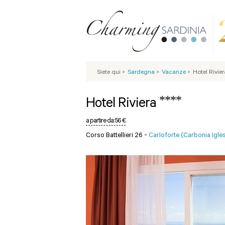
Siete qui
>
Sardegna
>
Vacanze
>
Hotel Rivier
****
Hotel Riviera
a partire da:
56 €
Corso Battellieri 26 -
Carloforte (Carbonia Igle