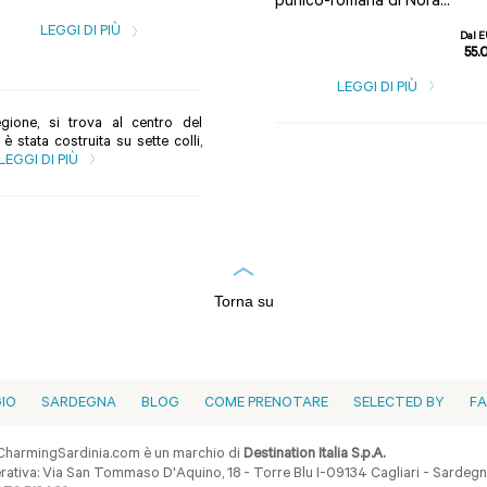
punico-romana di Nora...
Giu...
LEGGI DI PIÙ
Dal 
LEGGI DI PIÙ
55.
LEGGI DI PIÙ
gione, si trova al centro del
 stata costruita su sette colli,
LEGGI DI PIÙ
Torna su
GIO
SARDEGNA
BLOG
COME PRENOTARE
SELECTED BY
F
harmingSardinia.com è un marchio di
Destination Italia S.p.A.
ativa: Via San Tommaso D'Aquino, 18 - Torre Blu I-09134 Cagliari - Sardegna 