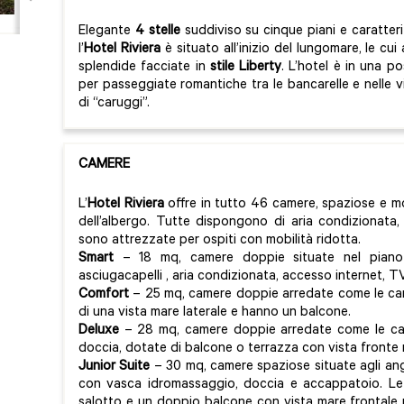
Elegante
4 stelle
suddiviso su cinque piani e caratte
l’
Hotel Riviera
è situato all’inizio del lungomare, le cui
splendide facciate in
stile Liberty
. L’hotel è in una po
per passeggiate romantiche tra le bancarelle e nelle 
di “caruggi”.
CAMERE
L’
Hotel Riviera
offre in tutto 46 camere, spaziose e m
dell’albergo. Tutte dispongono di aria condizionata, 
sono attrezzate per ospiti con mobilità ridotta.
Smart
– 18 mq, camere doppie situate nel piano
asciugacapelli , aria condizionata, accesso internet, TV 
Comfort
– 25 mq, camere doppie arredate come le cam
di una vista mare laterale e hanno un balcone.
Deluxe
– 28 mq, camere doppie arredate come le ca
doccia, dotate di balcone o terrazza con vista fronte 
Junior Suite
– 30 mq, camere spaziose situate agli ango
con vasca idromassaggio, doccia e accappatoio. L
salotto e un doppio balcone con vista mare frontale nei