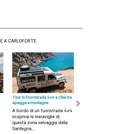
RE A CARLOFORTE
Tour in Fuoristrada 4x4 a Chia tra
Giornata intera in barca a vel
spiagge e montagne
nell'Isola di San Pietro a Carl
A bordo di un fuoristrada 4x4
Quale modo migliore per
scoprirai le meraviglie di
esplorarne le acque crista
questa zona selvaggia della
e le coste da cartolina, s
Sardegna...
a bordo di una barca a ve