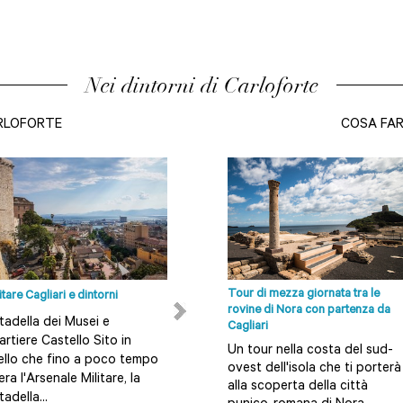
Nei dintorni di Carloforte
RLOFORTE
COSA FA
Tour di mezza giornata tra le
itare Cagliari e dintorni
12 Spiagge intorno Cagliari da non
rovine di Nora con partenza da
Perdere
tadella dei Musei e
Cagliari
Scopri tutte le spiagge a
rtiere Castello Sito in
Un tour nella costa del sud-
Cagliari, Villasimius, Teulada,
ello che fino a poco tempo
ovest dell'isola che ti porterà
Chia, Costa Rei, Pula e
era l'Arsenale Militare, la
alla scoperta della città
Teulada, Teulada, Solanas. Su
tadella...