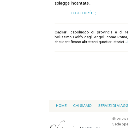
spiagge incantate...
LEGGI DI PIÙ
Cagliari, capoluogo di provincia e di re
bellissimo Golfo degli Angeli; come Roma, è
che identificano altrettanti quartieri storici ...
HOME
CHI SIAMO
SERVIZI DI VIAG
© 2026 C
Sede oper