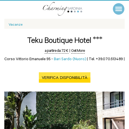
Vacanze
***
Teku Boutique Hotel
a partire da:
72 €
|
Get More
Corso Vittorio Emanuele 95 -
Bari Sardo (Nuoro)
|
Tel. +39.070.513489
|
VERIFICA DISPONIBILITÀ