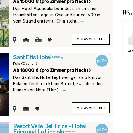
Ab 150,00 € (pro Zimmer pro Nacht)
Das Hotel Aquadulci befindet sich an einer
War
traumhaften Lage, in Chia und nur ca. 400 m
vom Strand entfernt.. Chia steht....
»»
AUSWÄHLEN
AU
Sant Efis Hotel
**** s
Pula (Cagliari)
Ab 180,00 € (pro Zimmer pro Nacht)
Das Sant'Efis Hotel liegt weniger als 5 km von
Pula entfernt, direkt am Strand, zwischen den
Ruinen von Nora (1 km)....
»»
AUSWÄHLEN
Resort Valle Dell Erica - Hotel
Erica und La Licciola
*****