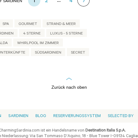
...
1
2
4
 SARDINIEN
SPA
GOURMET
STRAND & MEER
DINIEN
4 STERNE
LUXUS - 5 STERNE
ALDA
WHIRLPOOL IM ZIMMER
 UNTERKÜNFTE
SÜDSARDINIEN
SECRET
Zurück nach oben
N
SARDINIEN
BLOG
RESERVIERUNGSSYSTEM
SELECTED BY
harmingSardinia.com ist ein Handelsname von
Destination Italia S.p.A.
 Niederlassung: Via San Tommaso D'Aquino, 18 - Blue Tower I-09134 Cagliar