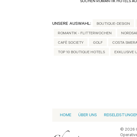
SUCHEN ROMANTIK HOTELS AUF
UNSERE AUSWAHL:
BOUTIQUE-DESIGN
ROMANTIK - FLITTERWOCHEN
NORDSAR
CAFÈ SOCIETY
GOLF
COSTA SMER
TOP 10 BOUTIQUE HOTELS
EXKLUSIVE
HOME
ÜBER UNS
REISELEISTUNGE
© 2026 C
Operative