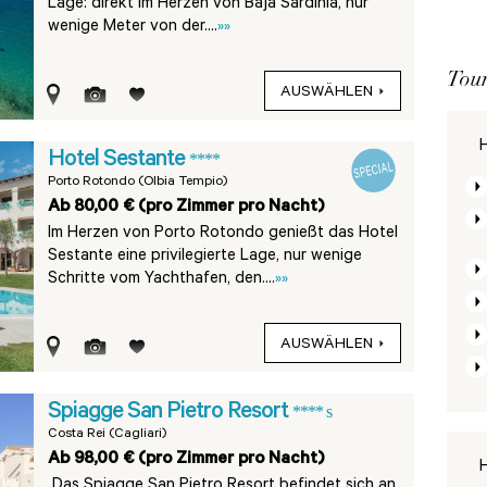
Lage: direkt im Herzen von Baja Sardinia, nur
wenige Meter von der....
»»
Tour
AUSWÄHLEN
H
Hotel Sestante
****
Porto Rotondo (Olbia Tempio)
Ab 80,00 € (pro Zimmer pro Nacht)
Im Herzen von Porto Rotondo genießt das Hotel
Sestante eine privilegierte Lage, nur wenige
Schritte vom Yachthafen, den....
»»
AUSWÄHLEN
Spiagge San Pietro Resort
**** s
Costa Rei (Cagliari)
Ab 98,00 € (pro Zimmer pro Nacht)
H
Das Spiagge San Pietro Resort befindet sich an