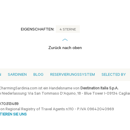
EIGENSCHAFTEN:
4 STERNE
Zurück nach oben
N
SARDINIEN
BLOG
RESERVIERUNGSSYSTEM
SELECTED BY
harmingSardinia.com ist ein Handelsname von
Destination Italia S.p.A.
 Niederlassung: Via San Tommaso D'Aquino, 18 - Blue Tower I-09134 Cagliar
070.513489
ion Regional Registry of Travel Agents n.110 - P. IVA 09642040969
IEREN SIE UNS