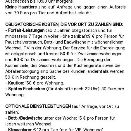
Auschecken bis 10:00 Uhr morgens.
Kleine Haustiere
sind auf Anfrage und gegen einen Aufpreis
von 70 Euro pro Tier und Aufenthalt erlaubt.
OBLIGATORISCHE KOSTEN, DIE VOR ORT ZU ZAHLEN SIND:
-
Forfait-Leistungen
(ab 2 Jahren obligatorisch und für
mindestens 7 Tage in voller Höhe zahlbar):9 € pro Person für
Pauschalverbrauch, Bett- und Badwäsche mit wöchentlichem
Wechsel, TV in der Wohnung. Der Service für die Endreinigung
ist obligatorisch und kostet
50 €
für Zweizimmerwohnungen
und
80 €
für Dreizimmerwohnungen. Die Reinigung der
Küchenzeile, des Geschirrs und der Küchengeräte sowie die
Abfallentsorgung sind Sache des Kunden, andernfalls werden
50 € in Rechnung gestellt.
-
Kaution
: 150 € pro Wohnung.
- Spätes Einchecken
(für Ankünfte nach 22 Uhr): 30 Euro pro
Wohnung.
OPTIONALE DIENSTLEISTUNGEN
(auf Anfrage, vor Ort zu
zahlen)
-
Bett-/Badwäsche
unter der Woche: 15 € pro Person für
jeden weiteren Wechsel
-
Klimaanlage
: € 12 pro Tag (nur für VIP-Wohnung)